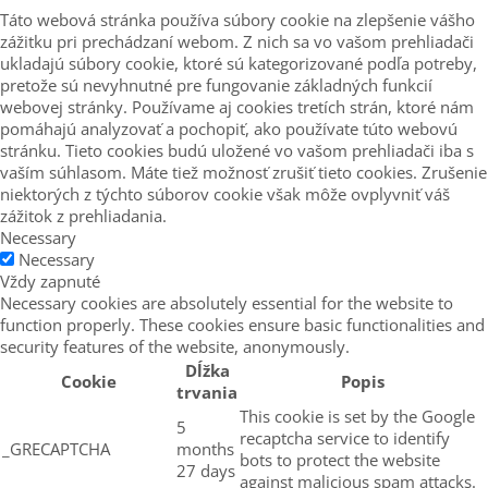
Táto webová stránka používa súbory cookie na zlepšenie vášho
zážitku pri prechádzaní webom. Z nich sa vo vašom prehliadači
ukladajú súbory cookie, ktoré sú kategorizované podľa potreby,
pretože sú nevyhnutné pre fungovanie základných funkcií
webovej stránky. Používame aj cookies tretích strán, ktoré nám
pomáhajú analyzovať a pochopiť, ako používate túto webovú
stránku. Tieto cookies budú uložené vo vašom prehliadači iba s
vaším súhlasom. Máte tiež možnosť zrušiť tieto cookies. Zrušenie
niektorých z týchto súborov cookie však môže ovplyvniť váš
zážitok z prehliadania.
Necessary
Necessary
Vždy zapnuté
Necessary cookies are absolutely essential for the website to
function properly. These cookies ensure basic functionalities and
security features of the website, anonymously.
Dĺžka
Cookie
Popis
trvania
This cookie is set by the Google
5
recaptcha service to identify
_GRECAPTCHA
months
bots to protect the website
27 days
against malicious spam attacks.