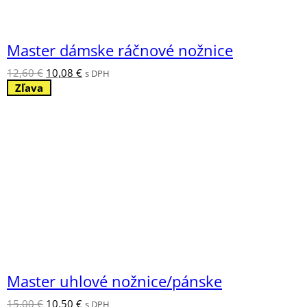
Master dámske ráčnové nožnice
Pôvodná
Aktuálna
12,60
€
10,08
€
s DPH
cena
cena
Zľava
bola:
je:
12,60 €.
10,08 €.
Master uhlové nožnice/pánske
Pôvodná
Aktuálna
15,00
€
10,50
€
s DPH