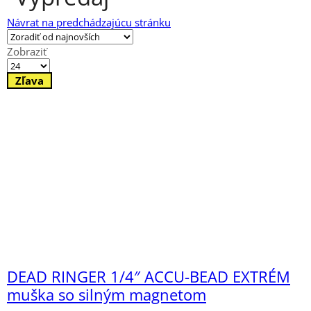
Návrat na predchádzajúcu stránku
Zobraziť
Výrobkov
na
Zľava
stránku
DEAD RINGER 1/4″ ACCU-BEAD EXTRÉM
muška so silným magnetom