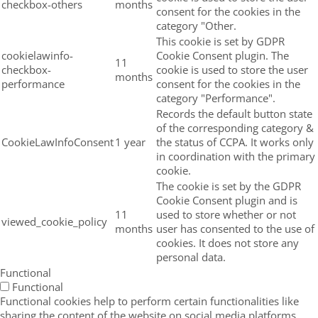
checkbox-others
months
consent for the cookies in the
category "Other.
This cookie is set by GDPR
cookielawinfo-
Cookie Consent plugin. The
11
checkbox-
cookie is used to store the user
months
performance
consent for the cookies in the
category "Performance".
Records the default button state
of the corresponding category &
CookieLawInfoConsent
1 year
the status of CCPA. It works only
in coordination with the primary
cookie.
The cookie is set by the GDPR
Cookie Consent plugin and is
11
used to store whether or not
viewed_cookie_policy
months
user has consented to the use of
cookies. It does not store any
personal data.
Functional
Functional
Functional cookies help to perform certain functionalities like
sharing the content of the website on social media platforms,