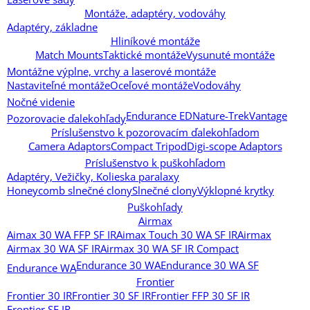
Montáže, adaptéry, vodováhy
Adaptéry, základne
Hliníkové montáže
Match Mounts
Taktické montáže
Vysunuté montáže
Montážne výplne, vrchy a laserové montáže
Nastaviteľné montáže
Oceľové montáže
Vodováhy
Nočné videnie
Endurance ED
Nature-Trek
Vantage
Pozorovacie ďalekohľady
Príslušenstvo k pozorovacím ďalekohľadom
Camera Adaptors
Compact Tripod
Digi-scope Adaptors
Príslušenstvo k puškohľadom
Adaptéry, Vežičky, Kolieska paralaxy
Honeycomb slnečné clony
Slnečné clony
Výklopné krytky
Puškohľady
Airmax
Aimax 30 WA FFP SF IR
Aimax Touch 30 WA SF IR
Airmax
Airmax 30 WA SF IR
Airmax 30 WA SF IR Compact
Endurance 30 WA
Endurance 30 WA SF
Endurance WA
Frontier
Frontier 30 IR
Frontier 30 SF IR
Frontier FFP 30 SF IR
Frontier SF IR