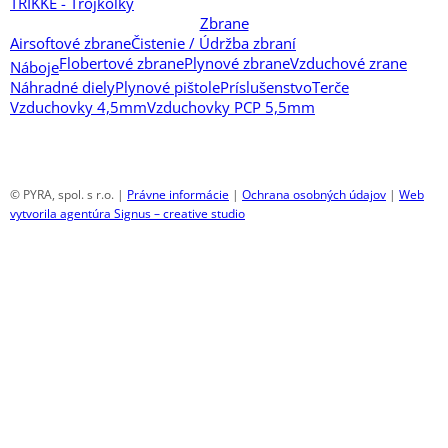
TRIKKE - Trojkolky
Zbrane
Airsoftové zbrane
Čistenie / Údržba zbraní
Flobertové zbrane
Plynové zbrane
Vzduchové zrane
Náboje
Náhradné diely
Plynové pištole
Príslušenstvo
Terče
Vzduchovky 4,5mm
Vzduchovky PCP 5,5mm
© PYRA, spol. s r.o. |
Právne informácie
|
Ochrana osobných údajov
|
Web
vytvorila agentúra Signus – creative studio