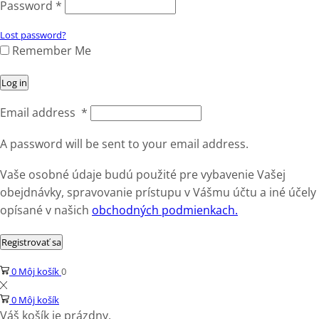
Password
*
Lost password?
Remember Me
Log in
Email address
*
A password will be sent to your email address.
Vaše osobné údaje budú použité pre vybavenie Vašej
obejdnávky, spravovanie prístupu v Vášmu účtu a iné účely
opísané v našich
obchodných podmienkach.
Registrovať sa
0
Môj košík
0
0
Môj košík
Váš košík je prázdny.