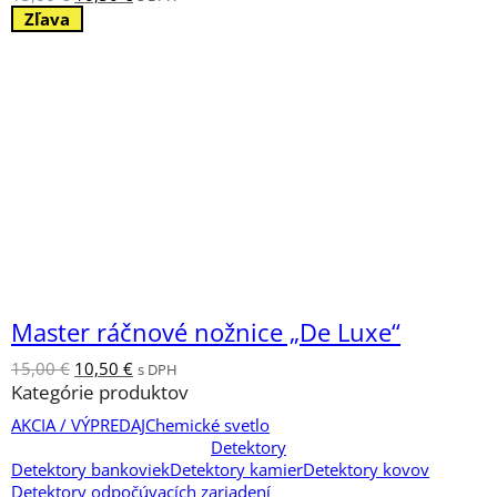
cena
cena
Zľava
bola:
je:
15,00 €.
10,50 €.
Master ráčnové nožnice „De Luxe“
Pôvodná
Aktuálna
15,00
€
10,50
€
s DPH
cena
cena
Kategórie produktov
bola:
je:
AKCIA / VÝPREDAJ
Chemické svetlo
15,00 €.
10,50 €.
Detektory
Detektory bankoviek
Detektory kamier
Detektory kovov
Detektory odpočúvacích zariadení