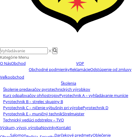
Search
Search
input
Kategórie
Menu
O Nás
Obchod
VOP
Obchodné podmienky
Reklamácie
Odstúpenie od zmluvy
Veľkoobchod
Školenia
Školenie predavačov pyrotechnických výrobkov
Kurz odpaľovačov ohňostrojov
Pyrotechnik A – vyhľadávanie munície
Pyrotechnik B – strelec skupiny B
Pyrotechnik C – ničenie výbušnín pri výrobe
Pyrotechnik D
Pyrotechnik E – muničný technik
Strelmajster
Technický vedúci odstrelov – TVO
Výskum, vývoj, výroba
Novinky
Kontakt
Salomon
Darčekové predmety
Oblečenie
Obuv
Polícia, Security