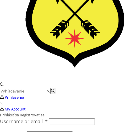
Search
Search
input
Prihlásenie
My Account
Prihlásiť sa
Registrovať sa
Username or email
*