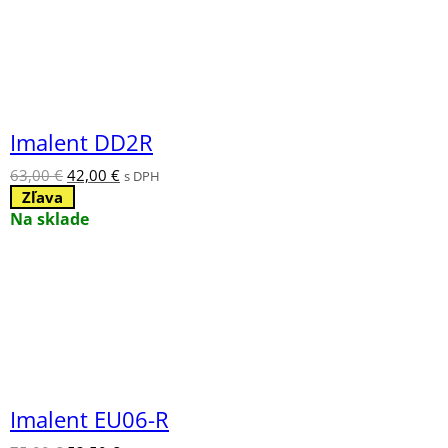
Imalent DD2R
Pôvodná
Aktuálna
63,00
€
42,00
€
s DPH
cena
cena
Zľava
bola:
je:
Na sklade
63,00 €.
42,00 €.
Imalent EU06-R