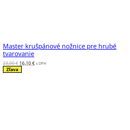
Master krušpánové nožnice pre hrubé
tvarovanie
Pôvodná
Aktuálna
23,00
€
16,10
€
s DPH
cena
cena
Zľava
bola:
je:
23,00 €.
16,10 €.