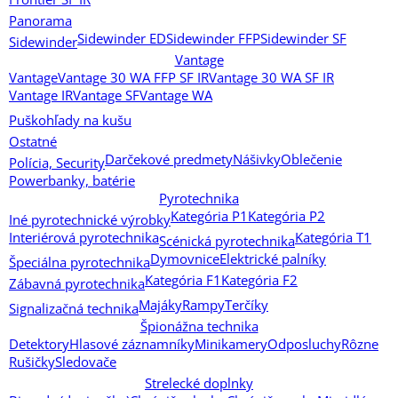
Panorama
Sidewinder ED
Sidewinder FFP
Sidewinder SF
Sidewinder
Vantage
Vantage
Vantage 30 WA FFP SF IR
Vantage 30 WA SF IR
Vantage IR
Vantage SF
Vantage WA
Puškohľady na kušu
Ostatné
Darčekové predmety
Nášivky
Oblečenie
Polícia, Security
Powerbanky, batérie
Pyrotechnika
Kategória P1
Kategória P2
Iné pyrotechnické výrobky
Interiérová pyrotechnika
Kategória T1
Scénická pyrotechnika
Dymovnice
Elektrické palníky
Špeciálna pyrotechnika
Kategória F1
Kategória F2
Zábavná pyrotechnika
Majáky
Rampy
Terčíky
Signalizačná technika
Špionážna technika
Detektory
Hlasové záznamníky
Minikamery
Odposluchy
Rôzne
Rušičky
Sledovače
Strelecké doplnky