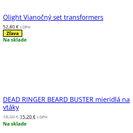
Olight Vianočný set transformers
52,80
€
s DPH
Zľava
Na sklade
DEAD RINGER BEARD BUSTER mieridlá na
vtáky
Pôvodná
Aktuálna
18,50
€
15,20
€
s DPH
cena
cena
Na sklade
bola:
je: