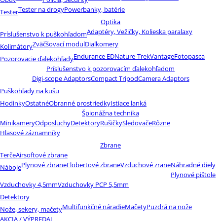
Tester na drogy
Powerbanky, batérie
Tester
Optika
Adaptéry, Vežičky, Kolieska paralaxy
Príslušenstvo k puškohľadom
Zväčšovací modul
Diaľkomery
Kolimátory
Endurance ED
Nature-Trek
Vantage
Fotopasca
Pozorovacie ďalekohľady
Príslušenstvo k pozorovacím ďalekohľadom
Digi-scope Adaptors
Compact Tripod
Camera Adaptors
Puškohľady na kušu
Hodinky
Ostatné
Obranné prostriedky
Istiace lanká
Špionážna technika
Minikamery
Odposluchy
Detektory
Rušičky
Sledovače
Rôzne
Hlasové záznamníky
Zbrane
Terče
Airsoftové zbrane
Plynové zbrane
Flobertové zbrane
Vzduchové zrane
Náhradné diely
Náboje
Plynové pištole
Vzduchovky 4,5mm
Vzduchovky PCP 5,5mm
Detektory
Multifunkčné náradie
Mačety
Puzdrá na nože
Nože, sekery, mačety
AKCIA / VÝPREDAJ