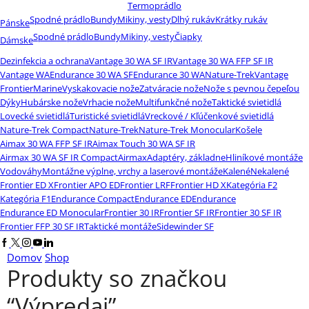
Termoprádlo
Spodné prádlo
Bundy
Mikiny, vesty
Dlhý rukáv
Krátky rukáv
Pánske
Spodné prádlo
Bundy
Mikiny, vesty
Čiapky
Dámske
Dezinfekcia a ochrana
Vantage 30 WA SF IR
Vantage 30 WA FFP SF IR
Vantage WA
Endurance 30 WA SF
Endurance 30 WA
Nature-Trek
Vantage
Frontier
Marine
Vyskakovacie nože
Zatváracie nože
Nože s pevnou čepeľou
Dýky
Hubárske nože
Vrhacie nože
Multifunkčné nože
Taktické svietidlá
Lovecké svietidlá
Turistické svietidlá
Vreckové / Kľúčenkové svietidlá
Nature-Trek Compact
Nature-Trek
Nature-Trek Monocular
Košele
Aimax 30 WA FFP SF IR
Aimax Touch 30 WA SF IR
Airmax 30 WA SF IR Compact
Airmax
Adaptéry, základne
Hliníkové montáže
Vodováhy
Montážne výplne, vrchy a laserové montáže
Kalené
Nekalené
Frontier ED X
Frontier APO ED
Frontier LRF
Frontier HD X
Kategória F2
Kategória F1
Endurance Compact
Endurance ED
Endurance
Endurance ED Monocular
Frontier 30 IR
Frontier SF IR
Frontier 30 SF IR
Frontier FFP 30 SF IR
Taktické montáže
Sidewinder SF
Facebook
Twitter
Instagram
Youtube
Linkedin
Domov
Shop
Produkty so značkou
“Výpredaj”