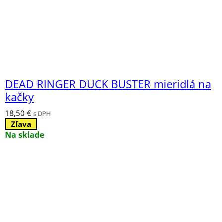
18,50 €.
15,20 €.
DEAD RINGER DUCK BUSTER mieridlá na
kačky
18,50
€
s DPH
Zľava
Na sklade