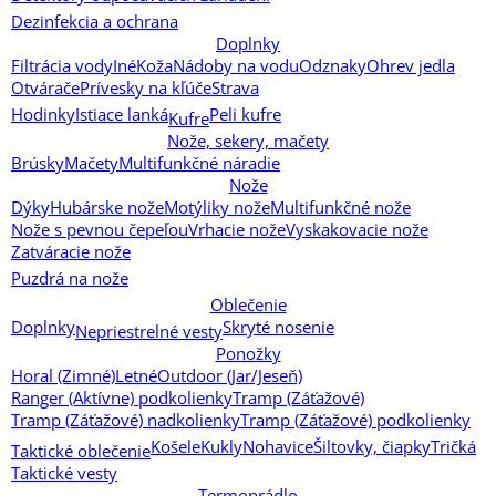
Dezinfekcia a ochrana
Doplnky
Filtrácia vody
Iné
Koža
Nádoby na vodu
Odznaky
Ohrev jedla
Otvárače
Prívesky na kľúče
Strava
Hodinky
Istiace lanká
Peli kufre
Kufre
Nože, sekery, mačety
Brúsky
Mačety
Multifunkčné náradie
Nože
Dýky
Hubárske nože
Motýliky nože
Multifunkčné nože
Nože s pevnou čepeľou
Vrhacie nože
Vyskakovacie nože
Zatváracie nože
Puzdrá na nože
Oblečenie
Doplnky
Skryté nosenie
Nepriestrelné vesty
Ponožky
Horal (Zimné)
Letné
Outdoor (Jar/Jeseň)
Ranger (Aktívne) podkolienky
Tramp (Záťažové)
Tramp (Záťažové) nadkolienky
Tramp (Záťažové) podkolienky
Košele
Kukly
Nohavice
Šiltovky, čiapky
Tričká
Taktické oblečenie
Taktické vesty
Termoprádlo