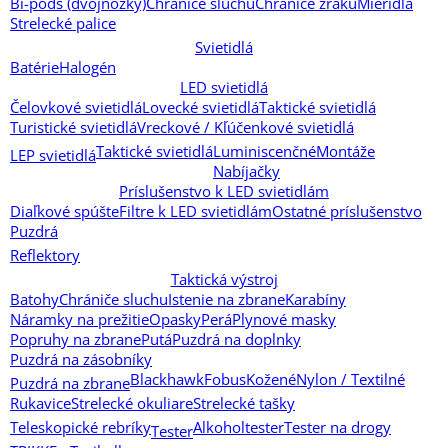
Bi-pods (dvojnožky)
Chrániče sluchu
Chrániče zraku
Mieridlá
Strelecké palice
Svietidlá
Batérie
Halogén
LED svietidlá
Čelovkové svietidlá
Lovecké svietidlá
Taktické svietidlá
Turistické svietidlá
Vreckové / Kľúčenkové svietidlá
Taktické svietidlá
Luminiscenčné
Montáže
LEP svietidlá
Nabíjačky
Príslušenstvo k LED svietidlám
Diaľkové spúšte
Filtre k LED svietidlám
Ostatné príslušenstvo
Puzdrá
Reflektory
Taktická výstroj
Batohy
Chrániče sluchu
Istenie na zbrane
Karabíny
Náramky na prežitie
Opasky
Perá
Plynové masky
Popruhy na zbrane
Putá
Puzdrá na doplnky
Puzdrá na zásobníky
Blackhawk
Fobus
Kožené
Nylon / Textilné
Puzdrá na zbrane
Rukavice
Strelecké okuliare
Strelecké tašky
Teleskopické rebríky
Alkoholtester
Tester na drogy
Tester