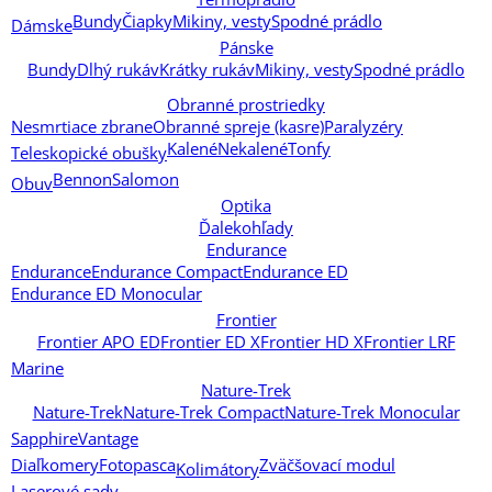
Bundy
Čiapky
Mikiny, vesty
Spodné prádlo
Dámske
Pánske
Bundy
Dlhý rukáv
Krátky rukáv
Mikiny, vesty
Spodné prádlo
Obranné prostriedky
Nesmrtiace zbrane
Obranné spreje (kasre)
Paralyzéry
Kalené
Nekalené
Tonfy
Teleskopické obušky
Bennon
Salomon
Obuv
Optika
Ďalekohľady
Endurance
Endurance
Endurance Compact
Endurance ED
Endurance ED Monocular
Frontier
Frontier APO ED
Frontier ED X
Frontier HD X
Frontier LRF
Marine
Nature-Trek
Nature-Trek
Nature-Trek Compact
Nature-Trek Monocular
Sapphire
Vantage
Diaľkomery
Fotopasca
Zväčšovací modul
Kolimátory
Laserové sady