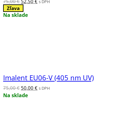
Pôvodná
Aktuálna
75,00
€
52,50
€
s DPH
cena
cena
Zľava
bola:
je:
Na sklade
75,00 €.
52,50 €.
Imalent EU06-V (405 nm UV)
Pôvodná
Aktuálna
75,00
€
50,00
€
s DPH
cena
cena
Na sklade
bola:
je:
75,00 €.
50,00 €.