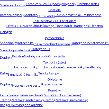
Chrániče sluchu
Bi-pods (dvojnožky)
Chrániče zraku
Strelecké doplnky
Svietidlá
Batérie
Nabíjačky
Montáže
Taktické svietidlá
Luminiscenčné
LEP svietidlá
Príslušenstvo k LED svietidlám
Filtre k LED svietidlám
Diaľkové spúšte
Puzdrá
Ostatné príslušenstvo
Halogén
Pyrotechnika
Špeciálna pyrotechnika
Kategória P2
Kategória P1
Iné pyrotechnické výrobky
Kategória T1
Scénická pyrotechnika
Koža
Iné
Nádoby na vodu
Ohrev jedla
Doplnky
Taktická výstroj
Puzdrá na zásobníky
Puzdrá na zbrane
Strelecké tašky
Perá
Batohy
Kufre
Terčíky
Rampy
Signalizačná technika
Oblečenie
Doplnky
Skryté nosenie
Nepriestrelné vesty
Ponožky
Letné
Tramp (Záťažové)
Horal (Zimné)
Outdoor (Jar/Jeseň)
Tramp (Záťažové) podkolienky
Tramp (Záťažové) nadkolienky
Ranger (Aktívne) podkolienky