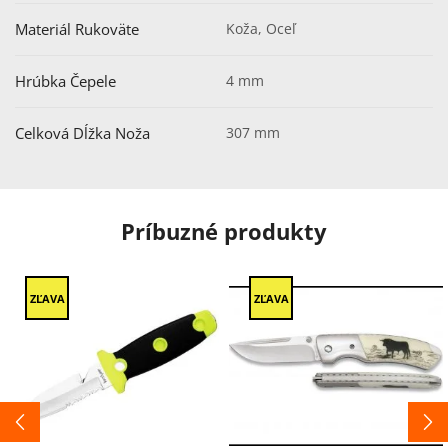
Materiál Rukoväte
Koža, Oceľ
Hrúbka Čepele
4 mm
Celková Dĺžka Noža
307 mm
Príbuzné produkty
ZĽAVA
ZĽAVA