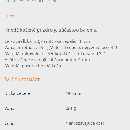
POPIS
Hnedé kožené púzdro je súčasťou balenia.
Celková dĺžka: 30,7 cm
Dĺžka čepele: 18 cm
Váha, hmotnosť: 291 g
Materiál čepele: nerezová oceľ 440
Materiál rukoväte: oceľ + koža
Dĺžka rukoväte: 12,7
Hrúbka čepele (v najhrubšom bode): 4 mm
Materiál púzdra: hnedá koža
ĎALŠIE INFORMÁCIE
Dĺžka Čepele
180 mm
Váha
291 g
Čepeľ
Nehrdzavejúca oceľ