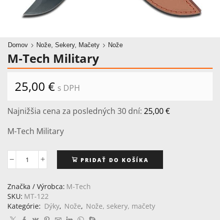
Domov
Nože, Sekery, Mačety
Nože
M-Tech Military
25,00
€
s DPH
Najnižšia cena za posledných 30 dní:
25,00
€
M-Tech Military
PRIDAŤ DO KOŠÍKA
množstvo
M-
Tech
Značka / Výrobca:
M-Tech
Military
SKU:
MT-122
Kategórie:
Dýky
,
Nože
,
Nože, sekery, mačety