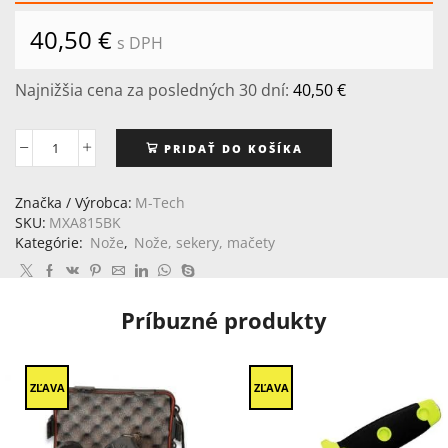
40,50
€
s DPH
Najnižšia cena za posledných 30 dní:
40,50
€
PRIDAŤ DO KOŠÍKA
množstvo
Nôž
M-
Značka / Výrobca:
M-Tech
Tech
SKU:
MXA815BK
Karambit
Kategórie:
Nože
,
Nože, sekery, mačety
Príbuzné produkty
ZĽAVA
ZĽAVA