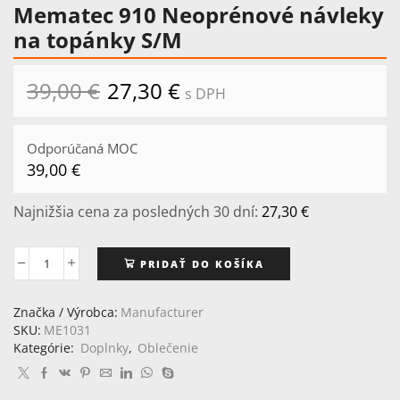
Mematec 910 Neoprénové návleky
na topánky S/M
39,00
€
Pôvodná
27,30
€
Aktuálna
s DPH
cena
cena
bola:
je:
39,00 €.
27,30 €.
Odporúčaná MOC
39,00
€
Najnižšia cena za posledných 30 dní:
27,30
€
PRIDAŤ DO KOŠÍKA
množstvo
Mematec
910
Značka / Výrobca:
Manufacturer
Neoprénové
SKU:
ME1031
návleky
Kategórie:
Doplnky
,
Oblečenie
na
topánky
S/M