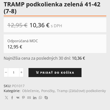
TRAMP podkolienka zelená 41-42
(7-8)
12,95
€
Pôvodná
10,36
€
Aktuálna
s DPH
cena
cena
bola:
je:
12,95 €.
10,36 €.
Odporúčaná MOC
12,95
€
Najnižšia cena za posledných 30 dní:
10,36
€
PRIDAŤ DO KOŠÍKA
množstvo
TRAMP
podkolienka
SKU:
PO1017
zelená
Kategórie:
Oblečenie
,
Ponožky
,
Tramp (Záťažové) podkolienky
41-
42
(7-