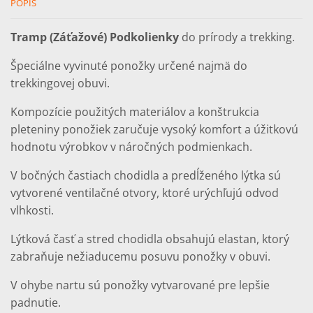
8)
POPIS
Tramp (Záťažové) Podkolienky
do prírody a trekking.
Špeciálne vyvinuté ponožky určené najmä do
trekkingovej obuvi.
Kompozície použitých materiálov a konštrukcia
pleteniny ponožiek zaručuje vysoký komfort a úžitkovú
hodnotu výrobkov v náročných podmienkach.
V bočných častiach chodidla a predĺženého lýtka sú
vytvorené ventilačné otvory, ktoré urýchľujú odvod
vlhkosti.
Lýtková časť a stred chodidla obsahujú elastan, ktorý
zabraňuje nežiaducemu posuvu ponožky v obuvi.
V ohybe nartu sú ponožky vytvarované pre lepšie
padnutie.