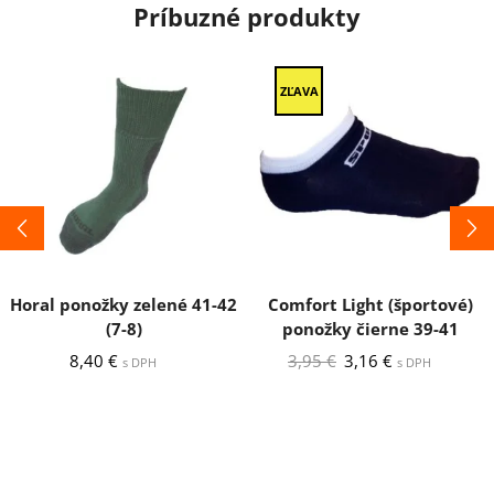
Príbuzné produkty
ZĽAVA
Horal ponožky zelené 41-42
Comfort Light (športové)
(7-8)
ponožky čierne 39-41
Pôvodná
Aktuálna
8,40
€
3,95
€
3,16
€
s DPH
s DPH
cena
cena
bola:
je:
3,95 €.
3,16 €.