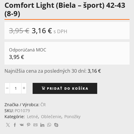
Comfort Light (Biela – šport) 42-43
(8-9)
3,95
€
Pôvodná
3,16
€
Aktuálna
s DPH
cena
cena
bola:
je:
3,95 €.
3,16 €.
Odporúčaná MOC
3,95
€
Najnižšia cena za posledných 30 dní:
3,16
€
PRIDAŤ DO KOŠÍKA
množstvo
Comfort
Light
Značka / Výrobca:
ČR
(Biela
SKU:
PO1079
-
Kategórie:
Letné
,
Oblečenie
,
Ponožky
šport)
42-