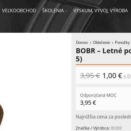
VEĽKOOBCHOD
ŠKOLENIA
VÝSKUM, VÝVOJ, VÝROBA
Domov
Oblečenie
Ponožky
BOBR – Letné po
5)
3,95
€
Pôvodná
1,00
€
Akt
s 
cena
ce
bola:
je:
3,95 €.
1,0
Odporúčaná MOC
3,95
€
Najnižšia cena za posled
Značka / Výrobca:
BOBR