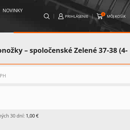
NOVINKY
0
PRIHLÁSENIE
MÔJ KOŠÍK
nožky – spoločenské Zelené 37-38 (4-
uálna
DPH
na
0 €.
ných 30 dní:
1,00
€