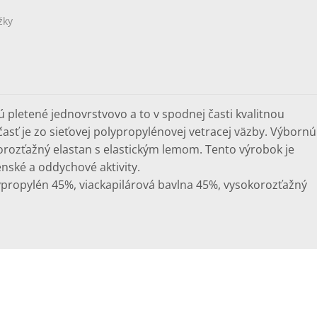
žky
ú pletené jednovrstvovo a to v spodnej časti kvalitnou
časť je zo sieťovej polypropylénovej vetracej väzby. Výbornú
korozťažný elastan s elastickým lemom. Tento výrobok je
nské a oddychové aktivity.
ypropylén 45%, viackapilárová bavlna 45%, vysokorozťažný