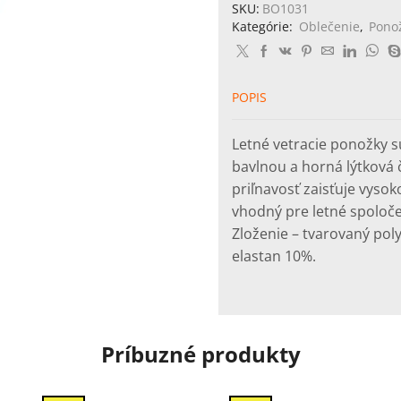
SKU:
BO1031
Kategórie:
Oblečenie
,
Pono
POPIS
Letné vetracie ponožky s
bavlnou a horná lýtková 
priľnavosť zaisťuje vyso
vhodný pre letné spoloče
Zloženie – tvarovaný pol
elastan 10%.
Príbuzné produkty