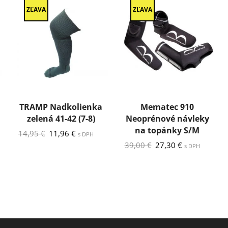
ZĽAVA
ZĽAVA
TRAMP Nadkolienka
Mematec 910
zelená 41-42 (7-8)
Neoprénové návleky
na topánky S/M
Pôvodná
Aktuálna
14,95
€
11,96
€
s DPH
cena
cena
Pôvodná
Aktuálna
39,00
€
27,30
€
s DPH
bola:
je:
cena
cena
14,95 €.
11,96 €.
bola:
je:
39,00 €.
27,30 €.