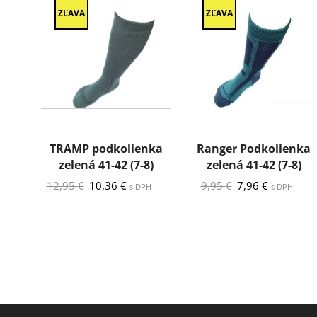
ZĽAVA
ZĽAVA
TRAMP podkolienka
Ranger Podkolienka
zelená 41-42 (7-8)
zelená 41-42 (7-8)
Pôvodná
Aktuálna
Pôvodná
Aktuálna
12,95
€
10,36
€
9,95
€
7,96
€
s DPH
s DPH
cena
cena
cena
cena
bola:
je:
bola:
je:
12,95 €.
10,36 €.
9,95 €.
7,96 €.