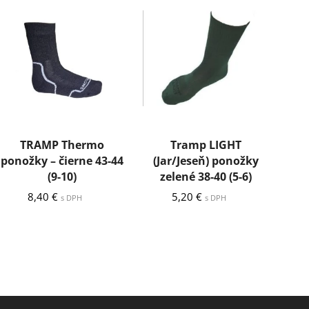
TRAMP Thermo
Tramp LIGHT
ponožky – čierne 43-44
(Jar/Jeseň) ponožky
pon
(9-10)
zelené 38-40 (5-6)
8,40
€
5,20
€
s DPH
s DPH