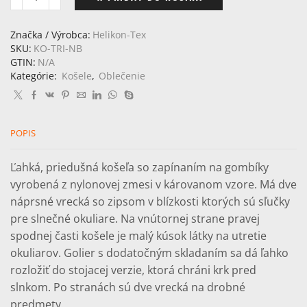
množstvo
HELIKON-
TEX
Značka / Výrobca:
Helikon-Tex
Trip
SKU:
KO-TRI-NB
Shirt
GTIN:
N/A
-
Kategórie:
Košele
,
Oblečenie
Nylon
Blend
košeľa
POPIS
Ľahká, priedušná košeľa so zapínaním na gombíky
vyrobená z nylonovej zmesi v károvanom vzore. Má dve
náprsné vrecká so zipsom v blízkosti ktorých sú sľučky
pre slnečné okuliare. Na vnútornej strane pravej
spodnej časti košele je malý kúsok látky na utretie
okuliarov. Golier s dodatočným skladaním sa dá ľahko
rozložiť do stojacej verzie, ktorá chráni krk pred
slnkom. Po stranách sú dve vrecká na drobné
predmety.