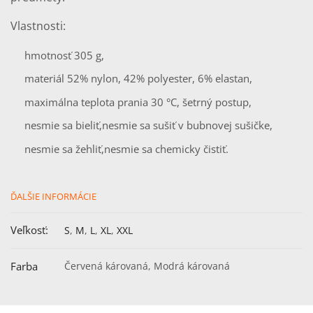
Vlastnosti:
hmotnosť 305 g,
materiál 52% nylon, 42% polyester, 6% elastan,
maximálna teplota prania 30 °C, šetrný postup,
nesmie sa bieliť,
nesmie sa sušiť v bubnovej sušičke,
nesmie sa žehliť,
nesmie sa chemicky čistiť.
ĎALŠIE INFORMÁCIE
Veľkosť:
S
,
M
,
L
,
XL
,
XXL
Farba
Červená károvaná, Modrá károvaná