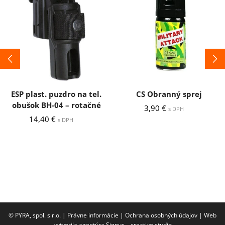
ESP plast. puzdro na tel.
CS Obranný sprej
obušok BH-04 – rotačné
3,90
€
s DPH
14,40
€
s DPH
© PYRA, spol. s r.o. |
Právne informácie
|
Ochrana osobných údajov
|
Web
vytvorila agentúra Signus – creative studio