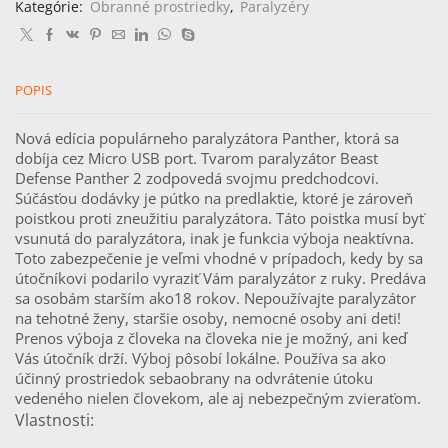
2
Kategórie:
Obranné prostriedky
,
Paralyzéry
elektrický
paralyzátor
POPIS
Nová edícia populárneho paralyzátora Panther, ktorá sa
dobíja cez Micro USB port. Tvarom paralyzátor Beast
Defense Panther 2 zodpovedá svojmu predchodcovi.
Súčásťou dodávky je pútko na predlaktie, ktoré je zároveň
poistkou proti zneužitiu paralyzátora. Táto poistka musí byť
vsunutá do paralyzátora, inak je funkcia výboja neaktívna.
Toto zabezpečenie je veľmi vhodné v prípadoch, kedy by sa
útočníkovi podarilo vyraziť Vám paralyzátor z ruky. Predáva
sa osobám starším ako18 rokov. Nepoužívajte paralyzátor
na tehotné ženy, staršie osoby, nemocné osoby ani deti!
Prenos výboja z človeka na človeka nie je možný, ani keď
Vás útočník drží. Výboj pôsobí lokálne. Používa sa ako
účinný prostriedok sebaobrany na odvrátenie útoku
vedeného nielen človekom, ale aj nebezpečným zvieraťom.
Vlastnosti: