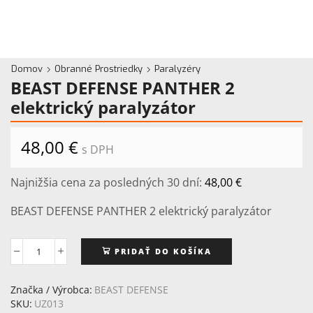
Domov
Obranné Prostriedky
Paralyzéry
BEAST DEFENSE PANTHER 2
elektrický paralyzátor
48,00
€
s DPH
Najnižšia cena za posledných 30 dní:
48,00
€
BEAST DEFENSE PANTHER 2 elektrický paralyzátor
PRIDAŤ DO KOŠÍKA
množstvo
BEAST
DEFENSE
Značka / Výrobca:
BEAST DEFENSE
PANTHER
SKU:
UZ013