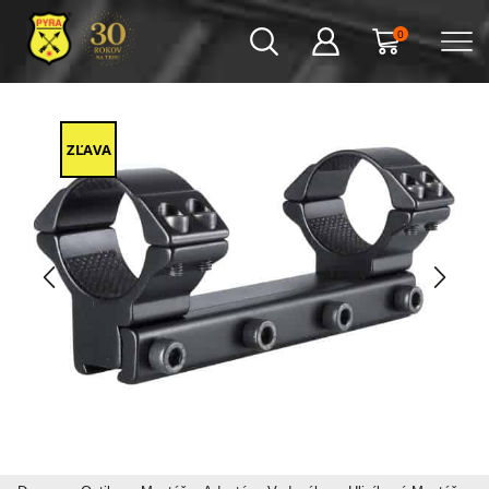
0
ZĽAVA