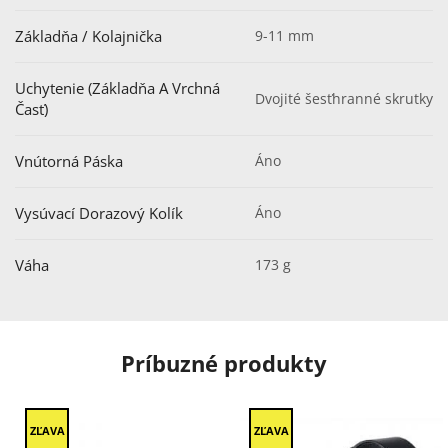
Základňa / Kolajnička
9-11 mm
Uchytenie (základňa A Vrchná
Dvojité šesťhranné skrutky
Časť)
Vnútorná Páska
Áno
Vysúvací Dorazový Kolík
Áno
Váha
173 g
Príbuzné produkty
ZĽAVA
ZĽAVA