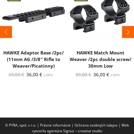
HAWKE Adaptor Base /2pc/
HAWKE Match Mount
(11mm AG /3/8″ Rifle to
Weaver /2pc double screw/
Weaver/Picatinny)
30mm Low
Pôvodná
Aktuálna
Pôvodná
Aktuálna
39,00
€
36,00
€
39,00
€
36,00
€
s DPH
s DPH
cena
cena
cena
cena
bola:
je:
bola:
je:
39,00 €.
36,00 €.
39,00 €.
36,00 €.
© PYRA, spol. s r.o. |
Právne informácie
|
Ochrana osobných údajov
|
Web
vytvorila agentúra Signus – creative studio