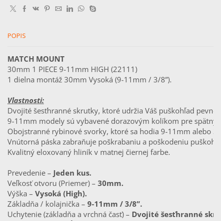
/1pc
double
screw/
30mm
POPIS
High
MATCH MOUNT
30mm 1 PIECE 9-11mm HIGH (22111)                       
1 dielna montáž 30mm Vysoká (9-11mm / 3/8”).
Vlastnosti:
Dvojité šesťhranné skrutky, ktoré udržia Váš puškohľad pevne
9-11mm modely sú vybavené dorazovým kolíkom pre spätný r
Obojstranné rybinové svorky, ktoré sa hodia 9-11mm alebo 3/
Vnútorná páska zabraňuje poškrabaniu a poškodeniu puškohľ
Kvalitný eloxovaný hliník v matnej čiernej farbe.
Prevedenie – 
Jeden kus.
Veľkosť otvoru (Priemer) – 
30mm.
Výška – 
Vysoká (High).
Základňa / kolajnička – 
9-11mm / 3/8”.
Uchytenie (základňa a vrchná časť) – 
Dvojité šesťhranné skru