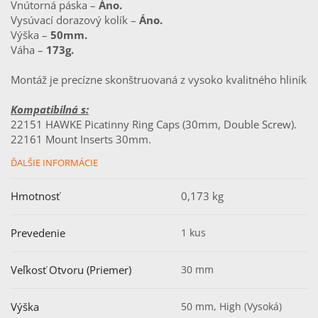
Vnútorná páska – 
Áno.
Vysúvací dorazový kolík – 
Áno.
Výška – 
50mm.
Váha – 
173g.
Montáž je precízne skonštruovaná z vysoko kvalitného hliník
Kompatibilná s:
22151 HAWKE Picatinny Ring Caps (30mm, Double Screw).
22161 Mount Inserts 30mm.
ĎALŠIE INFORMÁCIE
Hmotnosť
0,173 kg
Prevedenie
1 kus
Veľkosť Otvoru (Priemer)
30 mm
Výška
50 mm, High (Vysoká)