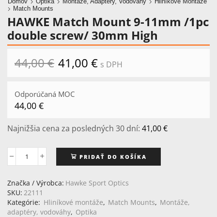
Domov
Optika
Montáže, Adaptéry, Vodováhy
Hliníkové Montáže
Match Mounts
HAWKE Match Mount 9-11mm /1pc
double screw/ 30mm High
44,00
€
Pôvodná
41,00
€
Aktuálna
s DPH
cena
cena
bola:
je:
44,00 €.
41,00 €.
Odporúčaná MOC
44,00
€
Najnižšia cena za posledných 30 dní:
41,00
€
PRIDAŤ DO KOŠÍKA
množstvo
HAWKE
Match
Značka / Výrobca:
Hawke Sport Optics
Mount
SKU:
22111
9-
Kategórie:
Hliníkové montáže
,
Match Mounts
,
Montáže,
11mm
adaptéry, vodováhy
,
Optika