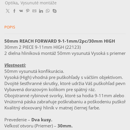
11mm
Optika
,
Vysunuté montáže
/2pc/
30mm
High
POPIS
50mm REACH FORWARD 9-1-1mm/2pc/30mm HIGH
30mm 2 PIECE 9-11mm HIGH (22123)                       
2 dielna hliníková montáž 50mm vysunutá Vysoká s priemer
Vlastnosti:
50mm vysunutá konfikurácia.
Vysoká (High) vhodná pre puškohľady s väčším objektívom.
Dvojité šesťhranné skrutky, ktoré udržia Váš puškohľad pevne
Vybavená dorazovým kolíkom pre spätný ráz.
Obojstranné rybinové svorky, ktoré sa hodia 9-11mm alebo 3/
Vnútorná páska zabraňuje poškrabaniu a poškodeniu puškohľ
Kvalitný eloxovaný hliník v matnej čiernej farbe.
Prevedenie – 
Dva kusy.
Veľkosť otvoru (Priemer) – 
30mm.