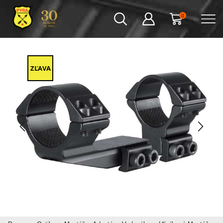
0
ZĽAVA