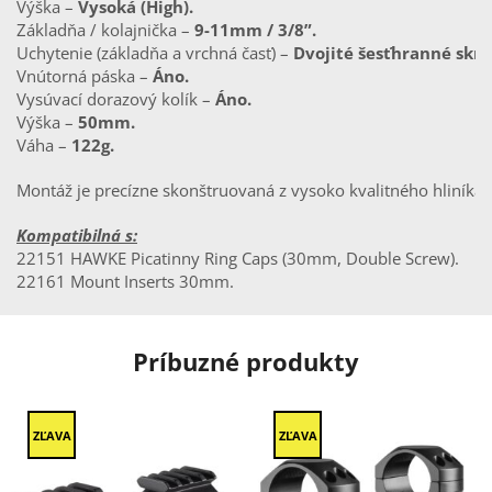
Výška – 
Vysoká (High).
Základňa / kolajnička – 
9-11mm / 3/8”.
Uchytenie (základňa a vrchná časť) – 
Dvojité šesťhranné skru
Vnútorná páska – 
Áno.
Vysúvací dorazový kolík – 
Áno.
Výška – 
50mm.
Váha – 
122g.
Montáž je precízne skonštruovaná z vysoko kvalitného hliník
Kompatibilná s:
22151 HAWKE Picatinny Ring Caps (30mm, Double Screw).
22161 Mount Inserts 30mm.
Príbuzné produkty
ZĽAVA
ZĽAVA