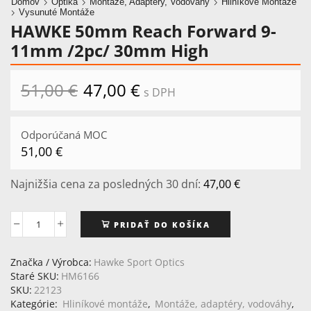
Domov
Optika
Montáže, Adaptéry, Vodováhy
Hliníkové Montáže
Vysunuté Montáže
HAWKE 50mm Reach Forward 9-
11mm /2pc/ 30mm High
51,00
€
Pôvodná
47,00
€
Aktuálna
s DPH
cena
cena
bola:
je:
51,00 €.
47,00 €.
Odporúčaná MOC
51,00
€
Najnižšia cena za posledných 30 dní:
47,00
€
PRIDAŤ DO KOŠÍKA
množstvo
HAWKE
50mm
Značka / Výrobca:
Hawke Sport Optics
Reach
Staré SKU:
HM6166
Forward
SKU:
22123
9-
Kategórie:
Hliníkové montáže
,
Montáže, adaptéry, vodováhy
,