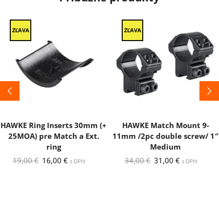
ZĽAVA
ZĽAVA
HAWKE Ring Inserts 30mm (+
HAWKE Match Mount 9-
25MOA) pre Match a Ext.
11mm /2pc double screw/ 1″
ring
Medium
Pôvodná
Aktuálna
Pôvodná
Aktuálna
19,00
€
16,00
€
34,00
€
31,00
€
s DPH
s DPH
cena
cena
cena
cena
bola:
je:
bola:
je:
19,00 €.
16,00 €.
34,00 €.
31,00 €.