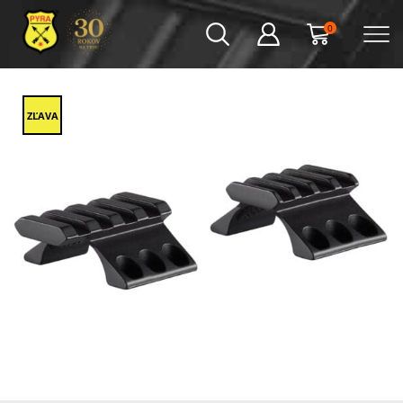
0
ZĽAVA