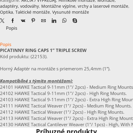
Kategórie:
AKCIA / VÝPREDAJ
,
Hliníkové montáže
,
Montáže,
Ring
adaptéry, vodováhy
,
Montážne výplne, vrchy a laserové montáže
,
Caps
Optika
,
Taktické montáže
,
Vysunuté montáže
(1",
triple
Popis
screw)
Popis
PICATINNY RING CAPS 1” TRIPLE SCREW
Kód produktu: (22153).
Horný Adaptér na montáže s priemerom 25,4mm (1”).
Kompatibilné s týmito montážami:
24101 HAWKE Tactical 9-11mm (1"/ 2pcs) - Medium Ring Mounts
24102 HAWKE Tactical 9-11mm (1"/ 2pcs) - High Ring Mounts.
24103 HAWKE Tactical 9-11mm (1"/ 2pcs) - Extra High Ring Moun
24111 HAWKE Tactical Weaver (1"/ 2pcs) - Medium Ring Mounts.
24112 HAWKE Tactical Weaver (1"/ 2pcs) - High Ring Mounts.
24113 HAWKE Tactical Weaver (1"/ 2pcs) - Extra High Ring Mount
24130 HAWKE Tactical Cantilever Weaver (1"/ 1pcs) - High, With 
Príbuzné produkty