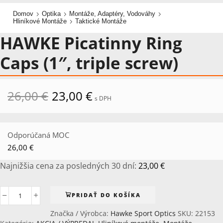
Domov
Optika
Montáže, Adaptéry, Vodováhy
Hliníkové Montáže
Taktické Montáže
HAWKE Picatinny Ring
Caps (1″, triple screw)
Pôvodná
Aktuálna
26,00
€
23,00
€
s DPH
cena
cena
bola:
je:
26,00 €.
23,00 €.
Odporúčaná MOC
26,00
€
Najnižšia cena za posledných 30 dní:
23,00
€
PRIDAŤ DO KOŠÍKA
množstvo
HAWKE
Značka / Výrobca:
Hawke Sport Optics
SKU:
22153
Picatinny