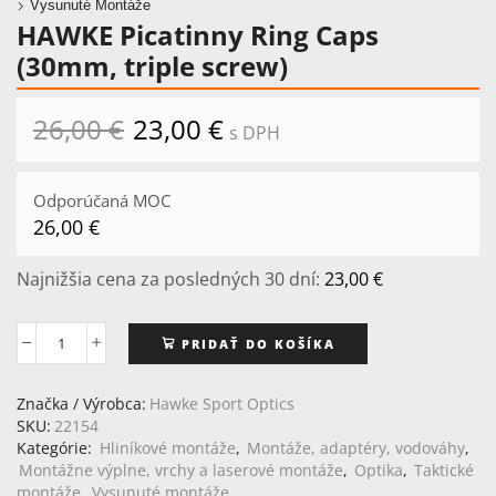
Vysunuté Montáže
HAWKE Picatinny Ring Caps
(30mm, triple screw)
26,00
€
Pôvodná
23,00
€
Aktuálna
s DPH
cena
cena
bola:
je:
26,00 €.
23,00 €.
Odporúčaná MOC
26,00
€
Najnižšia cena za posledných 30 dní:
23,00
€
PRIDAŤ DO KOŠÍKA
množstvo
HAWKE
Picatinny
Značka / Výrobca:
Hawke Sport Optics
Ring
SKU:
22154
Caps
Kategórie:
Hliníkové montáže
,
Montáže, adaptéry, vodováhy
,
(30mm,
Montážne výplne, vrchy a laserové montáže
,
Optika
,
Taktické
triple
montáže
,
Vysunuté montáže