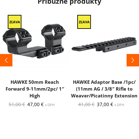
Príbuzné produkty
ZĽAVA
ZĽAVA
HAWKE 50mm Reach
HAWKE Adaptor Base /1pc/
Forward 9-11mm/2pc/ 1″
(11mm AG / 3/8″ Rifle to
High
Weaver/Picatinny Extension
Pôvodná
Aktuálna
Pôvodná
Aktuálna
51,00
€
47,00
€
41,00
€
37,00
€
s DPH
s DPH
cena
cena
cena
cena
bola:
je:
bola:
je:
51,00 €.
47,00 €.
41,00 €.
37,00 €.