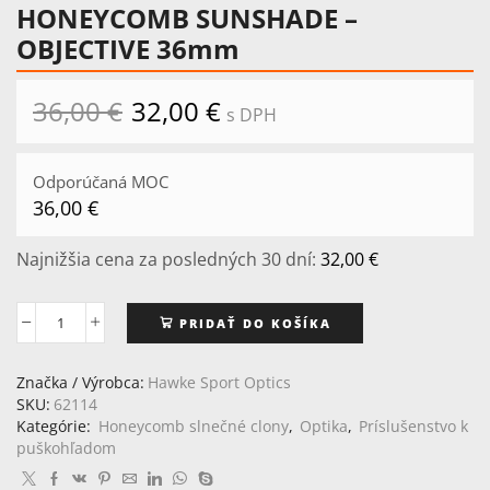
HONEYCOMB SUNSHADE –
OBJECTIVE 36mm
36,00
€
Pôvodná
32,00
€
Aktuálna
s DPH
cena
cena
bola:
je:
36,00 €.
32,00 €.
Odporúčaná MOC
36,00
€
Najnižšia cena za posledných 30 dní:
32,00
€
PRIDAŤ DO KOŠÍKA
množstvo
HONEYCOMB
SUNSHADE
Značka / Výrobca:
Hawke Sport Optics
-
SKU:
62114
OBJECTIVE
Kategórie:
Honeycomb slnečné clony
,
Optika
,
Príslušenstvo k
36mm
puškohľadom