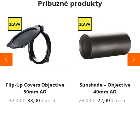
Príbuzné produkty
ZĽAVA
ZĽAVA
Flip-Up Covers Objective
Sunshade – Objective
50mm AO
40mm AO
Pôvodná
Aktuálna
Pôvodná
Aktuálna
42,00
€
38,00
€
26,00
€
22,00
€
s DPH
s DPH
cena
cena
cena
cena
bola:
je:
bola:
je:
42,00 €.
38,00 €.
26,00 €.
22,00 €.