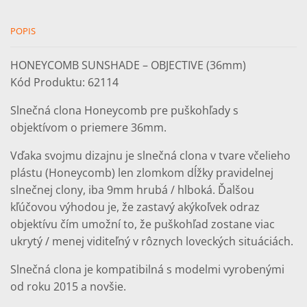
POPIS
HONEYCOMB SUNSHADE – OBJECTIVE (36mm)
Kód Produktu: 62114
Slnečná clona Honeycomb pre puškohľady s
objektívom o priemere 36mm.
Vďaka svojmu dizajnu je slnečná clona v tvare včelieho
plástu (Honeycomb) len zlomkom dĺžky pravidelnej
slnečnej clony, iba 9mm hrubá / hlboká. Ďalšou
kľúčovou výhodou je, že zastavý akýkoľvek odraz
objektívu čím umožní to, že puškohľad zostane viac
ukrytý / menej viditeľný v rôznych loveckých situáciách.
Slnečná clona je kompatibilná s modelmi vyrobenými
od roku 2015 a novšie.