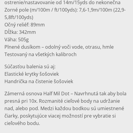
ostrenie/nastavovanie od 14m/15yds do nekonečna
Zorné pole (m/100m / ft/100yds): 7,6-1,9m/100m (22,9-
5,8ft/100yds)
Očný reliéf: 89mm
Dĺžka: 342mm
Váha: 505g
Plnené dusíkom – odolný voči vode, otrasu, hmle
Testovaný na všetkých kalibroch
Súčasťou balenia sú aj:
Elastické krytky šošoviek
Handrička na čistenie šošoviek
Zámerná osnova Half Mil Dot – Navrhnutá tak aby bola
presná pri 10x. Rozmanité cieľové body na udržanie
nad, alebo pod. Medzi každou bodkou sú umiestnené
čiarky, poskytujúce viacej možností pre vybratie si
cieľového bodu.