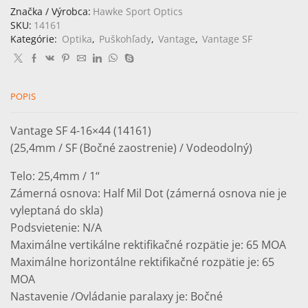
Vantage
Značka / Výrobca:
Hawke Sport Optics
SF
SKU:
14161
4-
Kategórie:
Optika
,
Puškohľady
,
Vantage
,
Vantage SF
16x44
(Half
Mil
Dot)
POPIS
Vantage SF 4-16×44 (14161)
(25,4mm / SF (Bočné zaostrenie) / Vodeodolný)
Telo: 25,4mm / 1“
Zámerná osnova: Half Mil Dot (zámerná osnova nie je
vyleptaná do skla)
Podsvietenie: N/A
Maximálne vertikálne rektifikačné rozpätie je: 65 MOA
Maximálne horizontálne rektifikačné rozpätie je: 65
MOA
Nastavenie /Ovládanie paralaxy je: Bočné