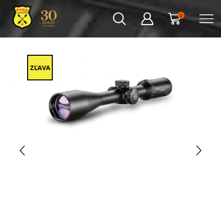
0
ZĽAVA