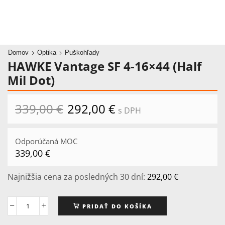
Domov
Optika
Puškohľady
HAWKE Vantage SF 4-16×44 (Half
Mil Dot)
339,00
€
Pôvodná
292,00
€
Aktuálna
s DPH
cena
cena
bola:
je:
339,00 €.
292,00 €.
Odporúčaná MOC
339,00
€
Najnižšia cena za posledných 30 dní:
292,00
€
PRIDAŤ DO KOŠÍKA
množstvo
HAWKE