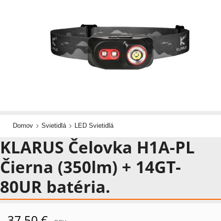
Domov
Svietidlá
LED Svietidlá
KLARUS Čelovka H1A-PL
Čierna (350lm) + 14GT-
80UR batéria.
37,50
€