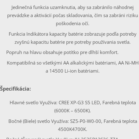
Jedinečná funkcia uzamknutia, aby sa zabránilo náhodnej
prevádzke a aktivácií počas skladovania, čím sa zabráni riziku
poškodenia očí.
Funkcia Indikátora kapacity batérie zobrazuje podľa potreby
zvyšnú kapacitu batérie pre potreby používania svetla.
Popruh na hlavu obsahuje potítko pre dlhší komfort.
Kompatibilná so všetkými AA alkalickými batériami, AA Ni-MH
a 14500 Li-ion batériami.
Špecifikácia:
Hlavné svetlo Využíva: CREE XP-G3 S5 LED, Farebná teplota
(6000K – 6500K).
Bočné (Biele) svetlo Využíva: SZ5-P0-W0-00, Farebná teplota
4500K4700K.