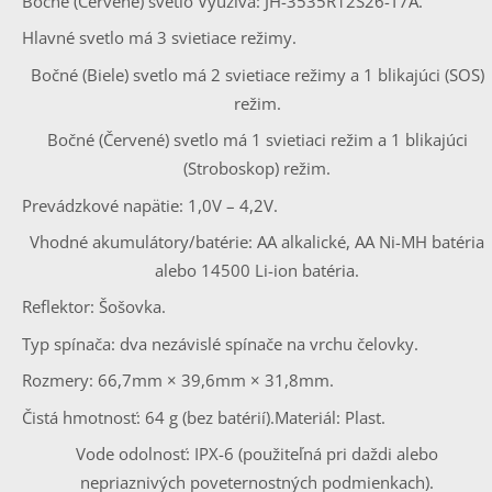
Bočné (Červené) svetlo Využíva: JH-3535R12S26-T7A.
Hlavné svetlo má 3 svietiace režimy.
Bočné (Biele) svetlo má 2 svietiace režimy a 1 blikajúci (SOS)
režim.
Bočné (Červené) svetlo má 1 svietiaci režim a 1 blikajúci
(Stroboskop) režim.
Prevádzkové napätie: 1,0V – 4,2V.
Vhodné akumulátory/batérie: AA alkalické, AA Ni-MH batéria
alebo 14500 Li-ion batéria.
Reflektor: Šošovka.
Typ spínača: dva nezávislé spínače na vrchu čelovky.
Rozmery: 66,7mm × 39,6mm × 31,8mm.
Čistá hmotnosť: 64 g (bez batérií).
Materiál: Plast.
Vode odolnosť: IPX-6 (použiteľná pri daždi alebo
nepriaznivých poveternostných podmienkach).