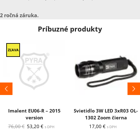
2 ročná záruka.
Príbuzné produkty
ZĽAVA
Imalent EU06-R – 2015
Svietidlo 3W LED 3xR03 OL-
version
1302 Zoom čierna
Pôvodná
Aktuálna
76,00
€
53,20
€
17,00
€
s DPH
s DPH
cena
cena
bola:
je: