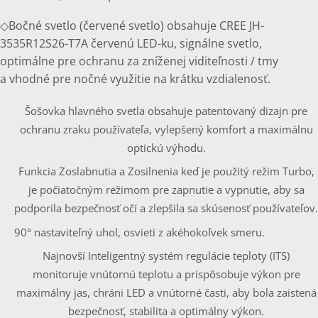
◇Bočné svetlo (červené svetlo) obsahuje CREE JH-
3535R12S26-T7A červenú LED-ku, signálne svetlo,
optimálne pre ochranu za zníženej viditeľnosti / tmy
a vhodné pre nočné využitie na krátku vzdialenosť.
Šošovka hlavného svetla obsahuje patentovaný dizajn pre
ochranu zraku používateľa, vylepšený komfort a maximálnu
optickú výhodu.
Funkcia Zoslabnutia a Zosilnenia keď je použitý režim Turbo,
je počiatočným režimom pre zapnutie a vypnutie, aby sa
podporila bezpečnosť očí a zlepšila sa skúsenosť používateľov.
90° nastaviteľný uhol, osvieti z akéhokoľvek smeru.
Najnovší Inteligentný systém regulácie teploty (ITS)
monitoruje vnútornú teplotu a prispôsobuje výkon pre
maximálny jas, chráni LED a vnútorné časti, aby bola zaistená
bezpečnosť, stabilita a optimálny výkon.