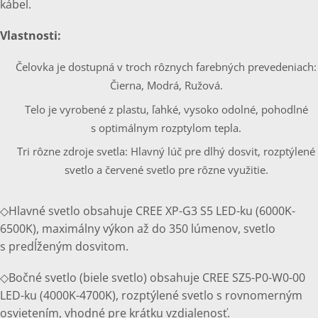
kábel.
Vlastnosti:
Čelovka je dostupná v troch rôznych farebných prevedeniach:
Čierna, Modrá, Ružová.
Telo je vyrobené z plastu, ľahké, vysoko odolné, pohodlné
s optimálnym rozptylom tepla.
Tri rôzne zdroje svetla: Hlavný lúč pre dlhý dosvit, rozptýlené
svetlo a červené svetlo pre rôzne využitie.
◇Hlavné svetlo obsahuje CREE XP-G3 S5 LED-ku (6000K-
6500K), maximálny výkon až do 350 lúmenov, svetlo
s predĺženým dosvitom.
◇Bočné svetlo (biele svetlo) obsahuje CREE SZ5-P0-W0-00
LED-ku (4000K-4700K), rozptýlené svetlo s rovnomerným
osvietením, vhodné pre krátku vzdialenosť.