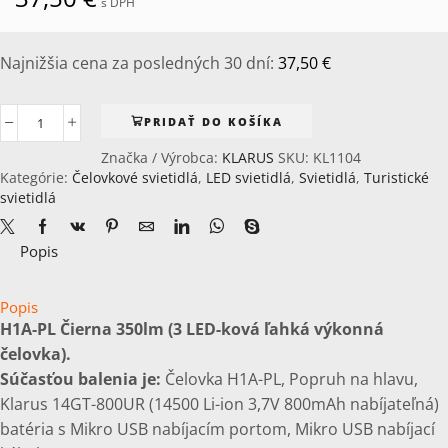
s DPH
Najnižšia cena za posledných 30 dní:
37,50
€
PRIDAŤ DO KOŠÍKA
množstvo
KLARUS
Značka / Výrobca:
KLARUS
SKU:
KL1104
Čelovka
Kategórie:
Čelovkové svietidlá
,
LED svietidlá
,
Svietidlá
,
Turistické
H1A-
svietidlá
PL
Čierna
Popis
(350lm)
+
14GT-
Popis
80UR
H1A-PL Čierna 350lm
(3 LED-ková ľahká výkonná
batéria.
čelovka).
Súčasťou balenia je:
Čelovka H1A-PL, Popruh na hlavu,
Klarus 14GT-800UR (14500 Li-ion 3,7V 800mAh nabíjateľná)
batéria s Mikro USB nabíjacím portom, Mikro USB nabíjací