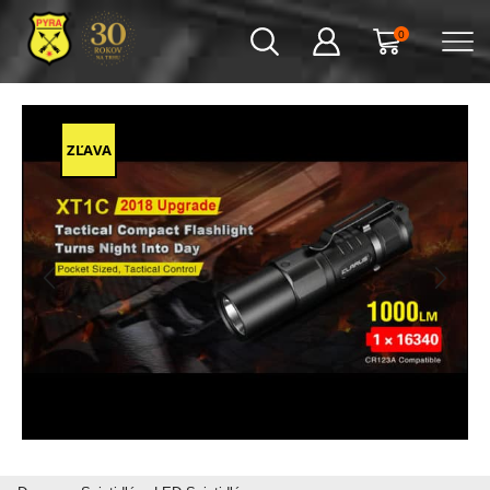
0
ZĽAVA