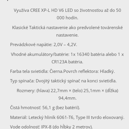
Využíva CREE XP-L HD V6 LED so životnosťou až do 50
000 hodín.
Klasické Taktická nastavenie ako predvolené továrenské
nastavenie.
Prevádzkové napätie: 2,0V – 4,2V.
Vhodné akumulátory/batérie: 1x 16340 batéria alebo 1 x
CR123A batéria.
Farba tela svietidla: Čierna.
Povrch reflektora: Hladký.
Typ spínača: Dvojitý taktický spínač na konci svietidla.
Rozmery: (hlava) 22,7mm × (telo) 25,1mm × (dĺžka)
94,4mm.
Čistá hmotnosť: 56,1 g (bez batérií).
Materiál: Letecký hliník 6061-T6, Type III tvrdo eloxovaný.
Vode odolnosť: IPX-8 (do hĺbky 2 metrov).