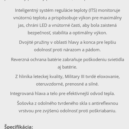
Inteligentný systém regulácie teploty (ITS) monitoruje
vnútornú teplotu a prispôsobuje výkon pre maximálny
jas, chráni LED a vnútorné časti, aby bola zaistená
bezpečnosť, stabilita a optimálny výkon.
Dvojité pružiny v oblasti hlavy a konca pre lepšiu
odolnosť proti nárazom a pádom.
Reverzná ochrana batérie zabraňuje poškodeniu svietidla
aj batérie.
Z hliníka leteckej kvality, Military III tvrdé eloxovanie,
oteruvzdorné, prenosné a silné.
Integrovaná hlava a telo pre efektívnejší odvod tepla.
Šošovka z odolného tvrdeného skla s antireflexnou
vrstvou pre zvýšenú odolnosť proti poškriabaniu.
Špecifikácia: