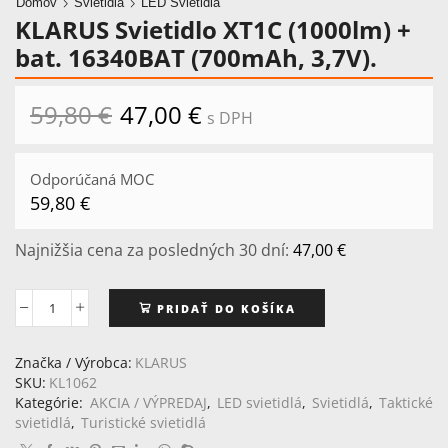
Domov
Svietidlá
LED Svietidlá
KLARUS Svietidlo XT1C (1000lm) +
bat. 16340BAT (700mAh, 3,7V).
59,80
€
Pôvodná
47,00
€
Aktuálna
s DPH
cena
cena
bola:
je:
59,80 €.
47,00 €.
Odporúčaná MOC
59,80
€
Najnižšia cena za posledných 30 dní:
47,00
€
PRIDAŤ DO KOŠÍKA
množstvo
KLARUS
Svietidlo
Značka / Výrobca:
KLARUS
XT1C
SKU:
KL1062
(1000lm)
Kategórie:
AKCIA / VÝPREDAJ
,
LED svietidlá
,
Svietidlá
,
Taktické
+
svietidlá
,
Turistické svietidlá
bat.