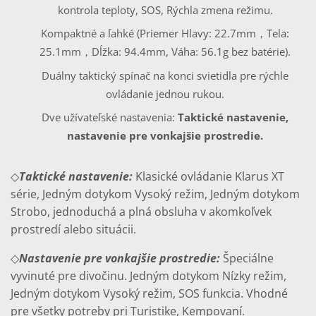
kontrola teploty, SOS, Rýchla zmena režimu.
Kompaktné a ľahké (Priemer Hlavy: 22.7mm，Tela:
25.1mm，Dĺžka: 94.4mm, Váha: 56.1g bez batérie).
Duálny taktický spínač na konci svietidla pre rýchle
ovládanie jednou rukou.
Dve užívateľské nastavenia:
Taktické nastavenie,
nastavenie pre vonkajšie prostredie.
◇
Taktické nastavenie:
Klasické ovládanie Klarus XT
série, Jedným dotykom Vysoký režim, Jedným dotykom
Strobo, jednoduchá a plná obsluha v akomkoľvek
prostredí alebo situácii.
◇
Nastavenie pre vonkajšie prostredie:
Špeciálne
vyvinuté pre divočinu. Jedným dotykom Nízky režim,
Jedným dotykom Vysoký režim, SOS funkcia. Vhodné
pre všetky potreby pri Turistike, Kempovaní.