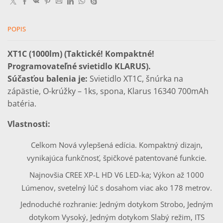
16340BAT
(700mAh,
3,7V).
POPIS
XT1C (1000lm)
(Taktické! Kompaktné!
Programovateľné svietidlo KLARUS).
Súčasťou balenia je:
Svietidlo XT1C, šnúrka na
zápästie, O-krúžky – 1ks, spona, Klarus 16340 700mAh
batéria.
Vlastnosti:
Celkom Nová vylepšená edícia. Kompaktný dizajn,
vynikajúca funkčnosť, špičkové patentované funkcie.
Najnovšia CREE XP-L HD V6 LED-ka; Výkon až 1000
Lúmenov, svetelný lúč s dosahom viac ako 178 metrov.
Jednoduché rozhranie: Jedným dotykom Strobo, Jedným
dotykom Vysoký, Jedným dotykom Slabý režim, ITS