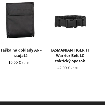
Taška na doklady A6 –
TASMANIAN TIGER TT
TAS
stojatá
Warrior Belt LC
7
taktický opasok
10,00
€
s DPH
42,00
€
s DPH