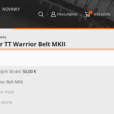
NOVINKY
0
PRIHLÁSENIE
MÔJ KOŠÍK
asky
 TT Warrior Belt MKII
ných 30 dní:
50,00
€
or Belt MKII
N TIGER
 výstroj