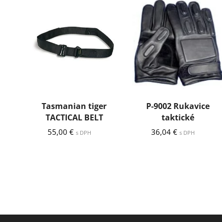
Tasmanian tiger
P-9002 Rukavice
TACTICAL BELT
taktické
55,00
€
36,04
€
s DPH
s DPH