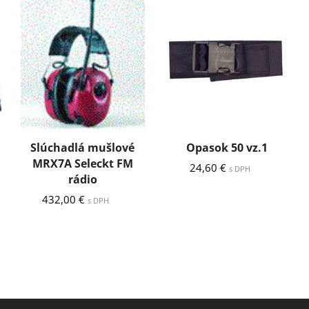
Slúchadlá mušlové
Opasok 50 vz.1
MRX7A Seleckt FM
24,60
€
s DPH
rádio
432,00
€
s DPH