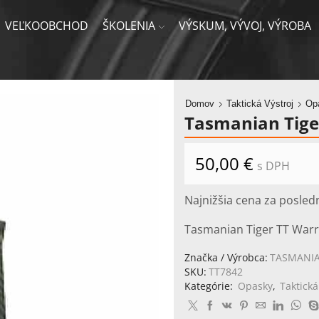
VEĽKOOBCHOD
ŠKOLENIA
VÝSKUM, VÝVOJ, VÝROBA
Domov
Taktická Výstroj
Op
Tasmanian Tiger
50,00
€
s DPH
Najnižšia cena za posled
Tasmanian Tiger TT Warri
Značka / Výrobca:
TASMANIA
SKU:
TT7842
Kategórie:
Opasky
,
Taktická