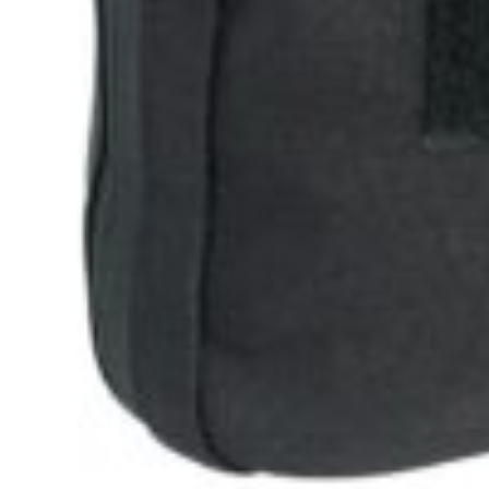
Tasmanian Tiger TT T
16,00
€
s DPH