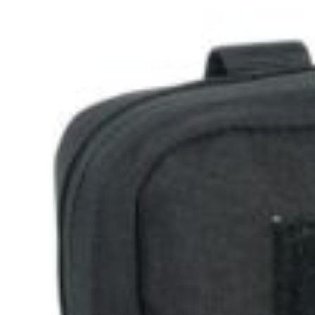
TASMANIAN TIGER Su
20,00
€
s DPH
TASMANIAN TIGER Mo
90,00
€
s DPH