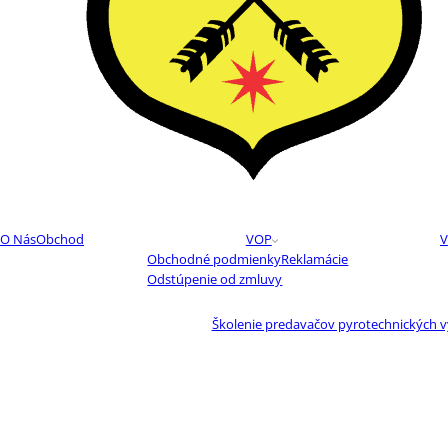
O Nás
Obchod
VOP
V
Obchodné podmienky
Reklamácie
Odstúpenie od zmluvy
Školenie predavačov pyrotechnických 
Pyrotechnik C – ničenie výbušnín pri vý
Výskum, vývoj, výroba
Novinky
Kontakt
Search
Search
input
Prihlásenie