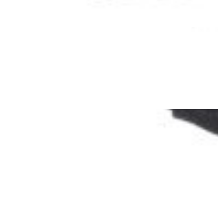
Tasmanian Tiger TT T
15,00
€
s DPH
Tasmanian Tiger TT T