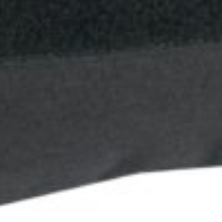
actical Phone Cover XXL puzdro pre mobi