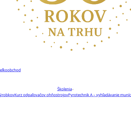
eľkoobchod
Školenia
výrobkov
Kurz odpaľovačov ohňostrojov
Pyrotechnik A – vyhľadávanie muníc
robe
Pyrotechnik D
Pyrotechnik E – muničný technik
Strelmajster
Technický v