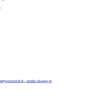
ie
Pyrotechnik B – strelec skupiny B
edúci odstrelov – TVO