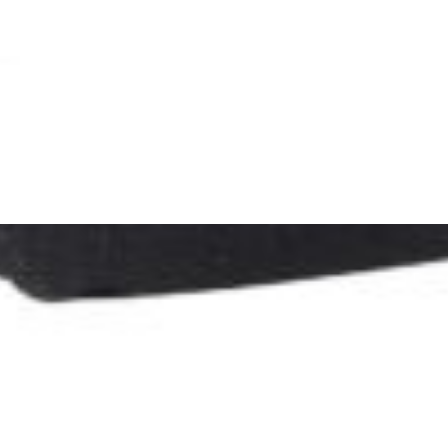
actical Phone Cover XL puzdro pre mobil
actical Phone Cover L puzdro pre mobiln