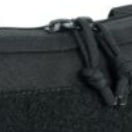
n Shade Cover
dular Belt opasok