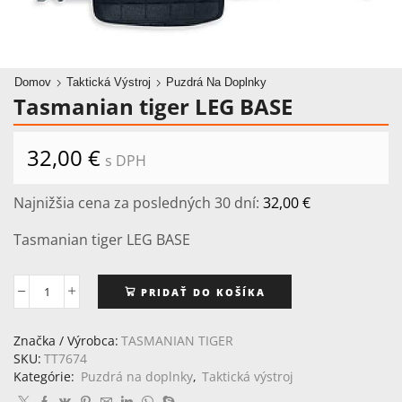
Domov
Taktická Výstroj
Puzdrá Na Doplnky
Tasmanian tiger LEG BASE
32,00
€
s DPH
Najnižšia cena za posledných 30 dní:
32,00
€
Tasmanian tiger LEG BASE
PRIDAŤ DO KOŠÍKA
množstvo
Tasmanian
tiger
Značka / Výrobca:
TASMANIAN TIGER
LEG
SKU:
TT7674
BASE
Kategórie:
Puzdrá na doplnky
,
Taktická výstroj