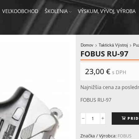
VEĽKOOBCHOD
ŠKOLENIA
VÝSKUM, VÝVOJ, VÝROBA
Domov
Taktická Výstroj
Pu
FOBUS RU-97
23,00
€
s DPH
Najnižšia cena za posled
FOBUS RU-97
PRID
množstvo
FOBUS
RU-
Značka / Výrobca:
FOBUS