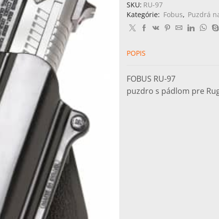
97
SKU:
RU-97
Kategórie:
Fobus
,
Puzdrá n
POPIS
FOBUS RU-97
puzdro s pádlom pre Rug