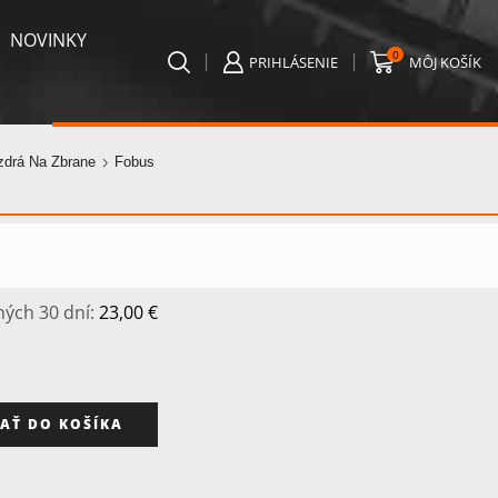
NOVINKY
0
PRIHLÁSENIE
MÔJ KOŠÍK
zdrá Na Zbrane
Fobus
ných 30 dní:
23,00
€
AŤ DO KOŠÍKA