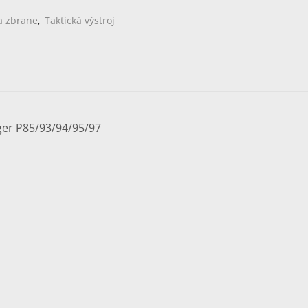
a zbrane
,
Taktická výstroj
er P85/93/94/95/97