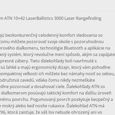
m ATN 10×42 LaserBallistics 3000 Laser Rangefinding
jú bezkonkurenčný celodenný komfort sledovania so
 čomu môžete pozorovať svoje okolie s pozoruhodnou
erového diaľkomeru, technológie Bluetooth a aplikácie na
xný systém, ktorý revolučne mení spôsob, akým sa zapájate
 presné zábery. Tieto ďalekohľady boli navrhnuté s
sú ľahké a majú ergonomický dizajn, ktorý vám pohodlne
kompaktnej veľkosti ich môžete bez námahy nosiť so sebou,
odružstvá zavedú, vďaka čomu nikdy nezmeškáte
odlne pozorovať a dosahovať ciele. Ďalekohľady ATN so
iaľkomerom posúvajú taktický komfort na ďalšiu úroveň
nému povrchu. Pogumovaný povrch poskytuje bezpečný a
e mokrý alebo keď nosíte rukavice. Ďalekohľad ATN má
X6, ktorá zaisťuje, že váš lov nebude ohrozený ani vo