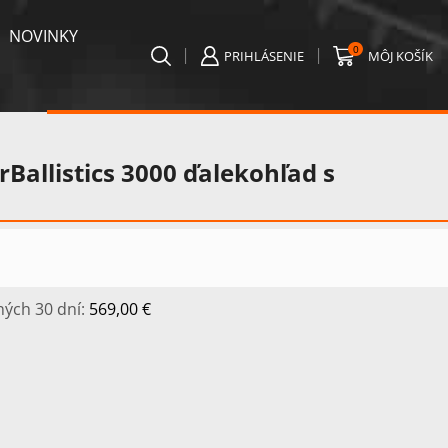
NOVINKY
0
PRIHLÁSENIE
MÔJ KOŠÍK
Ballistics 3000 ďalekohľad s
ných 30 dní:
569,00
€