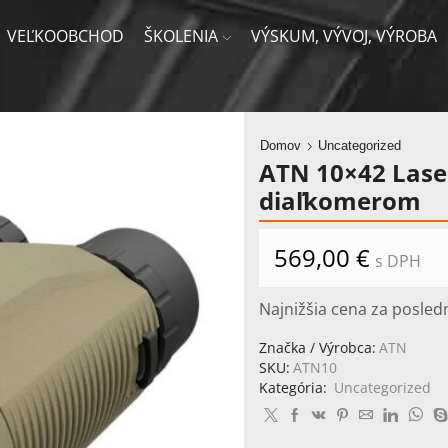
VEĽKOOBCHOD
ŠKOLENIA
VÝSKUM, VÝVOJ, VÝROBA
Domov
Uncategorized
ATN 10×42 Laser
diaľkomerom
569,00
€
s DPH
Najnižšia cena za posled
Značka / Výrobca:
ATN
SKU:
ATN10
Kategória:
Uncategorized