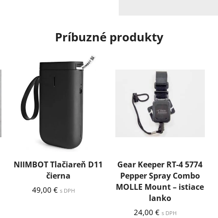
Príbuzné produkty
á
NIIMBOT Tlačiareň D11
Gear Keeper RT-4 5774
čierna
Pepper Spray Combo
MOLLE Mount – istiace
49,00
€
s DPH
lanko
24,00
€
s DPH