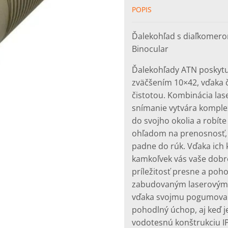
POPIS
Ďalekohľad s diaľkomero
Binocular
Ďalekohľady ATN poskytu
zväčšením 10×42, vďaka
čistotou. Kombinácia las
snímanie vytvára komple
do svojho okolia a robíte
ohľadom na prenosnosť, 
padne do rúk. Vďaka ich 
kamkoľvek vás vaše dobr
príležitosť presne a poh
zabudovaným laserovým d
vďaka svojmu pogumova
pohodlný úchop, aj keď j
vodotesnú konštrukciu IP