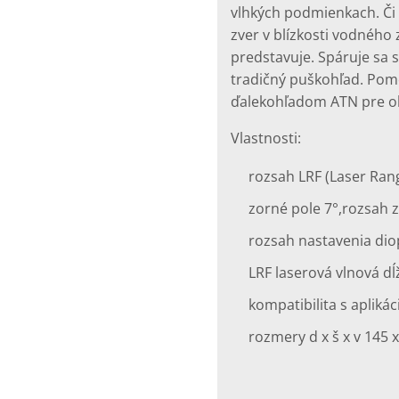
vlhkých podmienkach. Či 
zver v blízkosti vodného 
predstavuje. Spáruje sa 
tradičný puškohľad. Pom
ďalekohľadom ATN pre ok
Vlastnosti:
rozsah LRF (Laser Rang
zorné pole 7°,
rozsah 
rozsah nastavenia diop
LRF laserová vlnová d
kompatibilita s apliká
rozmery d x š x v 145 