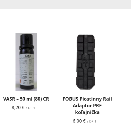
VASR – 50 ml (80) CR
FOBUS Picatinny Rail
Adaptor PRF
pr
8,20
€
s DPH
koľajnička
6,00
€
s DPH