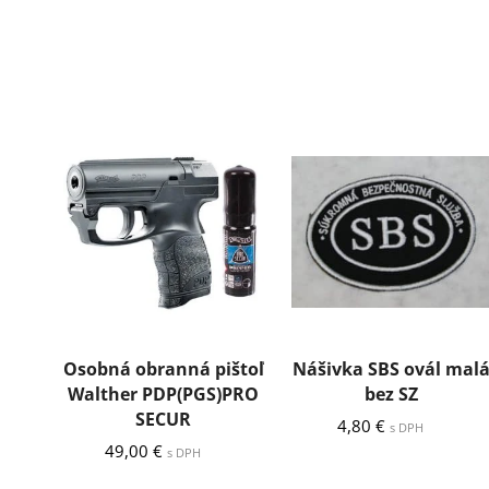
Osobná obranná pištoľ
Nášivka SBS ovál mal
Walther PDP(PGS)PRO
bez SZ
SECUR
4,80
€
s DPH
49,00
€
s DPH