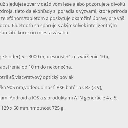
už sledujete zver v daždivom lese alebo pozorujete divokú
zdroja, tieto ďalekohľady si poradia s výzvami, ktoré príroda
s telefónom/tabletom a poskytuje okamžité úpravy pre váš
ocou Bluetooth sa spáruje s akýmkoľvek inteligentným
amžitú korekciu miesta zásahu.
e Finder) 5 – 3000 m,
presnosť ±1 m,
zväčšenie 10 x,
zaostrenia od 10 m do nekonečna,
trií ±5,
viacvrstvový optický povlak,
ĺžka 905 nm,
vodeodolnosť IPX6,
batéria CR2 (3 V),
ciami Android a IOS a s produktami ATN generácie 4 a 5,
x 129 x 60 mm,
hmotnosť 725 g.