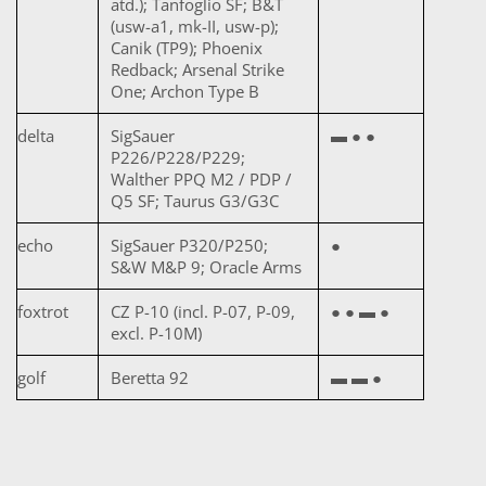
atď.); Tanfoglio SF; B&T
(usw-a1, mk-II, usw-p);
Canik (TP9); Phoenix
Redback; Arsenal Strike
One; Archon Type B
delta
SigSauer
▬ ● ●
P226/P228/P229;
Walther PPQ M2 / PDP /
Q5 SF; Taurus G3/G3C
echo
SigSauer P320/P250;
●
S&W M&P 9; Oracle Arms
foxtrot
CZ P-10 (incl. P-07, P-09,
● ● ▬ ●
excl. P-10M)
golf
Beretta 92
▬ ▬ ●