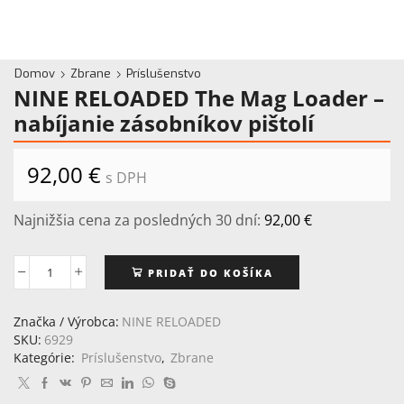
Domov
Zbrane
Príslušenstvo
NINE RELOADED The Mag Loader –
nabíjanie zásobníkov pištolí
92,00
€
s DPH
Najnižšia cena za posledných 30 dní:
92,00
€
PRIDAŤ DO KOŠÍKA
množstvo
NINE
RELOADED
Značka / Výrobca:
NINE RELOADED
The
SKU:
6929
Mag
Kategórie:
Príslušenstvo
,
Zbrane
Loader
-