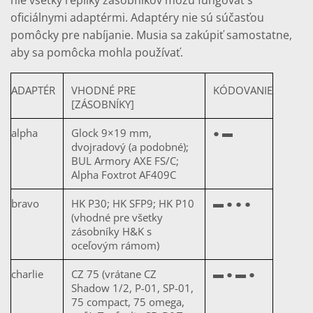
oficiálnymi adaptérmi. Adaptéry nie sú súčasťou
pomôcky pre nabíjanie. Musia sa zakúpiť samostatne,
aby sa pomôcka mohla používať.
ADAPTÉR
VHODNÉ PRE
KÓDOVANIE
[ZÁSOBNÍKY]
alpha
Glock 9×19 mm,
● ▬
dvojradový (a podobné);
BUL Armory AXE FS/C;
Alpha Foxtrot AF409C
bravo
HK P30; HK SFP9; HK P10
▬ ● ● ●
(vhodné pre všetky
zásobníky H&K s
oceľovým rámom)
charlie
CZ 75 (vrátane CZ
▬ ● ▬ ●
Shadow 1/2, P-01, SP-01,
75 compact, 75 omega,