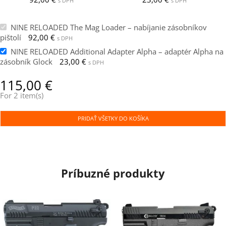
s DPH
s DPH
NINE RELOADED The Mag Loader – nabíjanie zásobníkov
pištolí
92,00
€
s DPH
NINE RELOADED Additional Adapter Alpha – adaptér Alpha na
zásobník Glock
23,00
€
s DPH
115,00
€
For 2 item(s)
PRIDAŤ VŠETKY DO KOŠÍKA
Príbuzné produkty