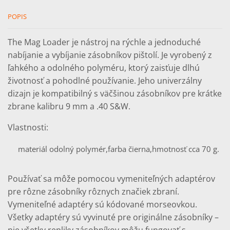
nabíjanie
zásobníkov
POPIS
pištolí
The Mag Loader je nástroj na rýchle a jednoduché
nabíjanie a vybíjanie zásobníkov pištolí. Je vyrobený z
ľahkého a odolného polyméru, ktorý zaisťuje dlhú
životnosť a pohodlné používanie. Jeho univerzálny
dizajn je kompatibilný s väčšinou zásobníkov pre krátke
zbrane kalibru 9 mm a .40 S&W.
Vlastnosti:
materiál odolný polymér,
farba čierna,
hmotnosť cca 70 g.
Používať sa môže pomocou vymeniteľných adaptérov
pre rôzne zásobníky rôznych značiek zbraní.
Vymeniteľné adaptéry sú kódované morseovkou.
Všetky adaptéry sú vyvinuté pre originálne zásobníky –
nie všetky repliky zásobníkov môžu fungovať s