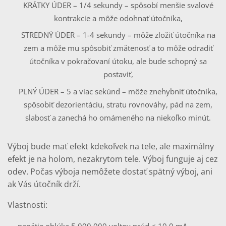
KRÁTKY ÚDER – 1/4 sekundy – spôsobí menšie svalové
kontrakcie a môže odohnať útočníka,
STREDNÝ ÚDER – 1-4 sekundy – môže zložiť útočníka na
zem a môže mu spôsobiť zmätenosť a to môže odradiť
útočníka v pokračovaní útoku, ale bude schopný sa
postaviť,
PLNÝ ÚDER – 5 a viac sekúnd – môže znehybniť útočníka,
spôsobiť dezorientáciu, stratu rovnováhy, pád na zem,
slabosť a zanechá ho omámeného na niekoľko minút.
Výboj bude mať efekt kdekoľvek na tele, ale maximálny
efekt je na holom, nezakrytom tele. Výboj funguje aj cez
odev. Počas výboja nemôžete dostať spätný výboj, ani
ak Vás útočník drží.
Vlastnosti: