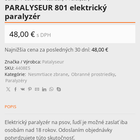
PARALYSEUR 801 elektrický
paralyzér
48,00
€
s DPH
Najnižšia cena za posledných 30 dní:
48,00
€
Značka / Výrobca:
Patalyseur
SKU:
4408E5
Kategórie:
Nesmrtiace zbrane
,
Obranné prostriedky
,
Paralyzéry
POPIS
Elektrický paralyzér na psov, ľudí je možné zaslať iba
osobám nad 18 rokov. Odoslaním objednávky
potvrdzujete túto skutočnosť.