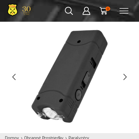
0
Domov
Obranné Prostriedky
Paralyzéry