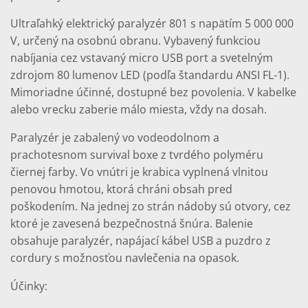
Ultraľahký elektrický paralyzér 801 s napätím 5 000 000
V, určený na osobnú obranu. Vybavený funkciou
nabíjania cez vstavaný micro USB port a svetelným
zdrojom 80 lumenov LED (podľa štandardu ANSI FL-1).
Mimoriadne účinné, dostupné bez povolenia. V kabelke
alebo vrecku zaberie málo miesta, vždy na dosah.
Paralyzér je zabalený vo vodeodolnom a
prachotesnom survival boxe z tvrdého polyméru
čiernej farby. Vo vnútri je krabica vyplnená vlnitou
penovou hmotou, ktorá chráni obsah pred
poškodením. Na jednej zo strán nádoby sú otvory, cez
ktoré je zavesená bezpečnostná šnúra. Balenie
obsahuje paralyzér, napájací kábel USB a puzdro z
cordury s možnosťou navlečenia na opasok.
Účinky: