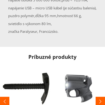
napätie oblúka 5 000 000 voltov,
prúd < 10,0 mA,
napájanie USB – micro USB kábel (je súčasťou balenia),
puzdro polymér,
dĺžka 95 mm,
hmotnosť 66 g,
svietidlo s výkonom 80 lm,
značka Paralyseur, Francúzsko.
Príbuzné produkty