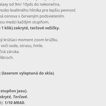
ralaxy od 9m/ 10yds do nekonečna.
soko kvalitného hliníka pre lepšiu pevnosť.
ná osnova s červeným podsvietením.
íciou medzi každým stupňom.
1 klik) zakryté, terčové vežičky.
oký krútiaci moment zoom krúžku.
voči vode, otrasu, hmle.
čná záruka.
libroch.
 (laserom vyleptaná do skla)
.
 stupňov jasu).
kryté, Terčové.
k):
1/10 MRAD.