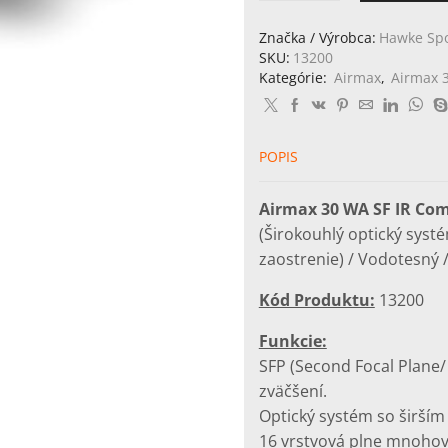
HAWKE
Airmax
Značka / Výrobca:
Hawke Spo
30
SKU:
13200
WA
Kategórie:
Airmax
,
Airmax 
SF
IR
Compact
3-
POPIS
12x40
(AMX
Airmax 30 WA SF IR Com
IR)
(Širokouhlý optický syst
zaostrenie) / Vodotesný /
Kód Produktu:
13200
Funkcie:
SFP (Second Focal Plane
zväčšení.
Optický systém so širší
16 vrstvová plne mnohovr