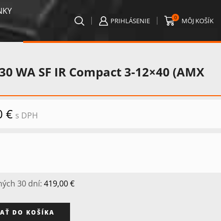
NKY
0
PRIHLÁSENIE
MÔJ KOŠÍK
0 WA SF IR Compact 3-12×40 (AMX
á
0
€
Aktuálna
s DPH
cena
je:
.
419,00 €.
ných 30 dní:
419,00
€
AŤ DO KOŠÍKA