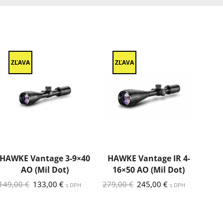
ZĽAVA
ZĽAVA
Z
HAWKE Vantage 3-9×40
HAWKE Vantage IR 4-
HA
AO (Mil Dot)
16×50 AO (Mil Dot)
24
Pôvodná
Aktuálna
Pôvodná
Aktuálna
149,00
€
133,00
€
279,00
€
245,00
€
359
s DPH
s DPH
cena
cena
cena
cena
bola:
je:
bola:
je:
149,00 €.
133,00 €.
279,00 €.
245,00 €.