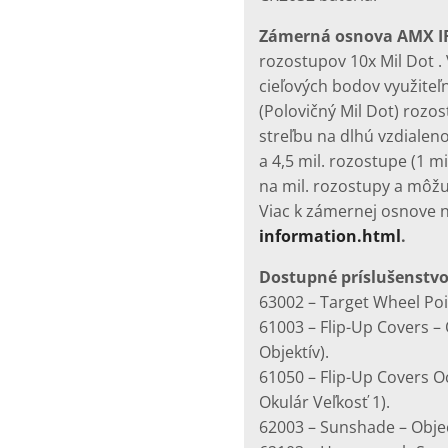
Zámerná osnova AMX IR
rozostupov 10x Mil Dot .
cieľových bodov využiteľn
(Polovičný Mil Dot) rozos
streľbu na dlhú vzdialenos
a 4,5 mil. rozostupe (1 m
na mil. rozostupy a môžu
Viac k zámernej osnove 
information.html
.
Dostupné príslušenstvo
63002 – Target Wheel Poi
61003 – Flip-Up Covers –
Objektív).
61050 – Flip-Up Covers O
Okulár Veľkosť 1).
62003 – Sunshade – Objec