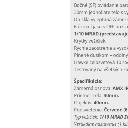
Bočné (SF) ovládanie pa
30mm jednoliate telo s vy
Do skla vyleptaná zámer
6 úrovní jasu s OFF poz
1/10 MRAD (predstavuje 
Krytky vežičiek.
Rýchle zaostrenie a vys
Plnené dusíkom – odolný 
Hawke celosvetová 10 ro
Testovaný na všetkých ka
Špecifikácia:
Zámerná osnova:
AMX IR
Priemer Tela:
30mm.
Objektív:
40mm.
Podsvietenie:
Červené (6
Typ vežičiek:
1/10 MRAD Za
Vertikálne nastavenie (1 kli