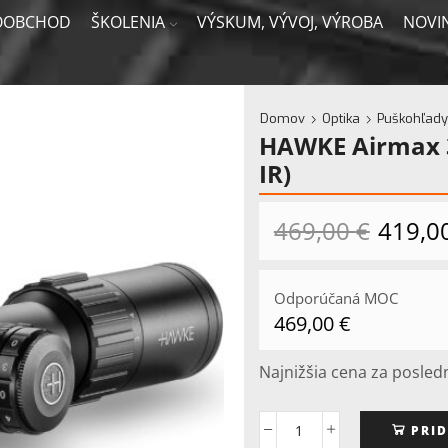
OOBCHOD
ŠKOLENIA
VÝSKUM, VÝVOJ, VÝROBA
NOVI
Domov
Optika
Puškohľady
HAWKE Airmax 3
IR)
469,00
€
Pôvodn
419,0
cena
bola:
469,00 €
Odporúčaná MOC
469,00
€
Najnižšia cena za posled
PRID
množstvo