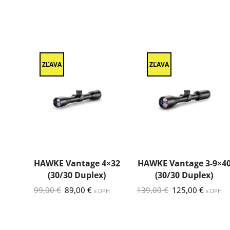
ZĽAVA
ZĽAVA
HAWKE Vantage 4×32
HAWKE Vantage 3-9×4
(30/30 Duplex)
(30/30 Duplex)
Pôvodná
Aktuálna
Pôvodná
Aktuál
99,00
€
89,00
€
139,00
€
125,00
€
s DPH
s DPH
cena
cena
cena
cena
bola:
je:
bola:
je:
99,00 €.
89,00 €.
139,00 €.
125,00 