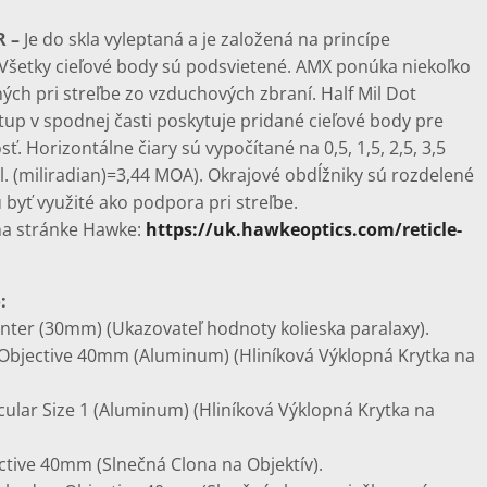
 –
Je do skla vyleptaná a je založená na princípe
 Všetky cieľové body sú podsvietené. AMX ponúka niekoľko
ých pri streľbe zo vzduchových zbraní. Half Mil Dot
tup v spodnej časti poskytuje pridané cieľové body pre
ť. Horizontálne čiary sú vypočítané na 0,5, 1,5, 2,5, 3,5
il. (miliradian)=3,44 MOA). Okrajové obdĺžniky sú rozdelené
 byť využité ako podpora pri streľbe.
na stránke Hawke:
https://uk.hawkeoptics.com/reticle-
:
nter (30mm) (Ukazovateľ hodnoty kolieska paralaxy).
 Objective 40mm (Aluminum) (Hliníková Výklopná Krytka na
cular Size 1 (Aluminum) (Hliníková Výklopná Krytka na
tive 40mm (Slnečná Clona na Objektív).