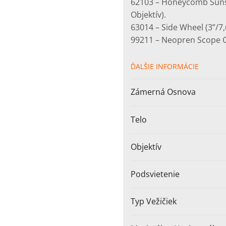
62103 – Honeycomb Suns
Objektív).
63014 – Side Wheel (3”/7,
99211 – Neopren Scope 
ĎALŠIE INFORMÁCIE
Zámerná Osnova
Telo
Objektív
Podsvietenie
Typ Vežičiek