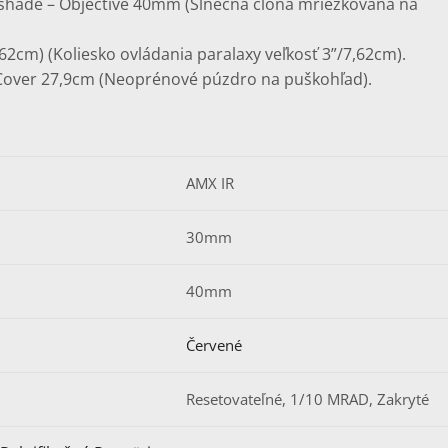
hade – Objective 40mm (Slnečná clona mriežkovaná na
62cm) (Koliesko ovládania paralaxy veľkosť 3”/7,62cm).
Cover 27,9cm (Neoprénové púzdro na puškohľad).
AMX IR
30mm
40mm
Červené
Resetovateľné, 1/10 MRAD, Zakryté