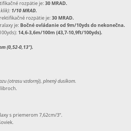
ifikačné rozpätie je:
30 MRAD.
klik):
1/10 MRAD.
ektifikačné rozpätie je:
30 MRAD.
alaxy je:
Bočné ovládanie od 9m/10yds do nekonečna.
100yds):
14,6-3,6m/100m (43,7-10,9ft/100yds).
m (0,52-0,13“).
azu (otrasu vzdorný), plnený dusíkom.
libroch.
laxy s priemerom 7,62cm/3“.
šoviek.