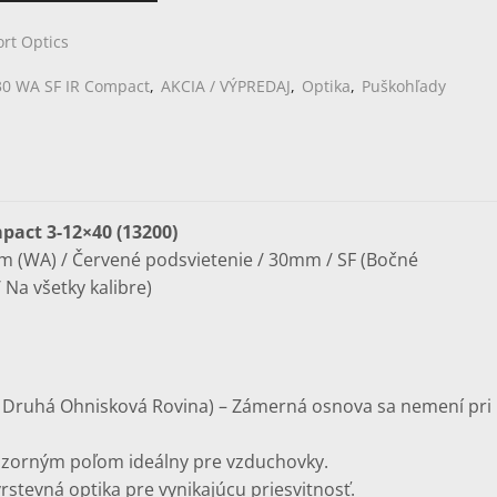
rt Optics
30 WA SF IR Compact
,
AKCIA / VÝPREDAJ
,
Optika
,
Puškohľady
pact 3-12×40 (13200)
ém (WA) / Červené podsvietenie / 30mm / SF (Bočné
 Na všetky kalibre)
/ Druhá Ohnisková Rovina) – Zámerná osnova sa nemení pri
m zorným poľom ideálny pre vzduchovky.
stevná optika pre vynikajúcu priesvitnosť.