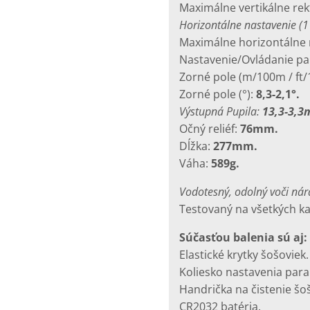
Maximálne vertikálne rekt
Horizontálne nastavenie (1 
Maximálne horizontálne r
Nastavenie/Ovládanie par
Zorné pole (m/100m / ft/
Zorné pole (°):
8,3-2,1°.
Výstupná Pupila:
13,3-3,3m
Očný reliéf:
76mm.
Dĺžka:
277mm.
Váha:
589g.
Vodotesný, odolný voči nár
Testovaný na všetkých ka
Súčasťou balenia sú aj:
Elastické krytky šošoviek.
Koliesko nastavenia para
Handrička na čistenie šo
CR2032 batéria.