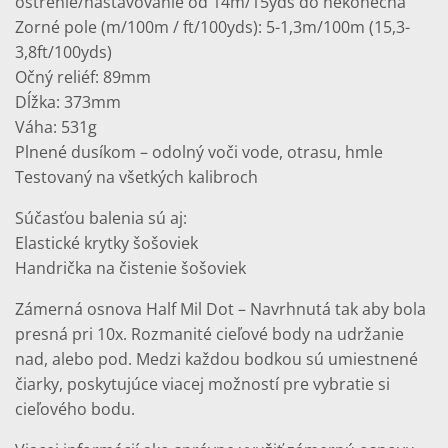
ostrenie/nastavovanie od 14m/15yds do nekonečna
Zorné pole (m/100m / ft/100yds): 5-1,3m/100m (15,3-
3,8ft/100yds)
Očný reliéf: 89mm
Dĺžka: 373mm
Váha: 531g
Plnené dusíkom – odolný voči vode, otrasu, hmle
Testovaný na všetkých kalibroch
Súčasťou balenia sú aj:
Elastické krytky šošoviek
Handrička na čistenie šošoviek
Zámerná osnova Half Mil Dot – Navrhnutá tak aby bola
presná pri 10x. Rozmanité cieľové body na udržanie
nad, alebo pod. Medzi každou bodkou sú umiestnené
čiarky, poskytujúce viacej možností pre vybratie si
cieľového bodu.