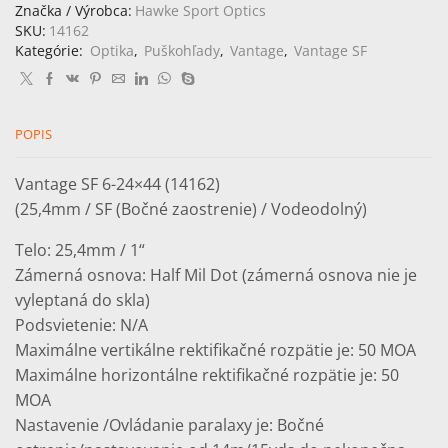
Vantage
Značka / Výrobca:
Hawke Sport Optics
SF
SKU:
14162
6-
Kategórie:
Optika
,
Puškohľady
,
Vantage
,
Vantage SF
24x44
(Half
Mil
Dot)
POPIS
Vantage SF 6-24×44 (14162)
(25,4mm / SF (Bočné zaostrenie) / Vodeodolný)
Telo: 25,4mm / 1“
Zámerná osnova: Half Mil Dot (zámerná osnova nie je
vyleptaná do skla)
Podsvietenie: N/A
Maximálne vertikálne rektifikačné rozpätie je: 50 MOA
Maximálne horizontálne rektifikačné rozpätie je: 50
MOA
Nastavenie /Ovládanie paralaxy je: Bočné