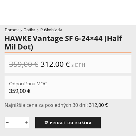
Domov
Optika
Puškohľady
HAWKE Vantage SF 6-24×44 (Half
Mil Dot)
359,00
€
Pôvodná
312,00
€
Aktuálna
s DPH
cena
cena
bola:
je:
359,00 €.
312,00 €.
Odporúčaná MOC
359,00
€
Najnižšia cena za posledných 30 dní:
312,00
€
PRIDAŤ DO KOŠÍKA
množstvo
HAWKE