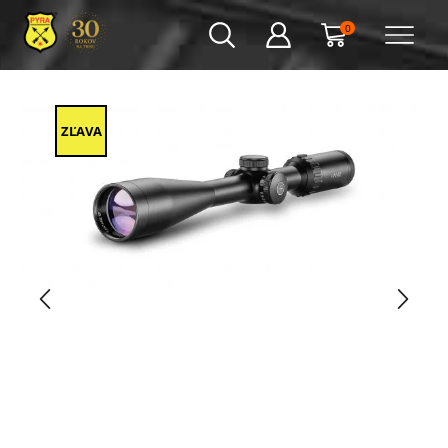
0
ZĽAVA